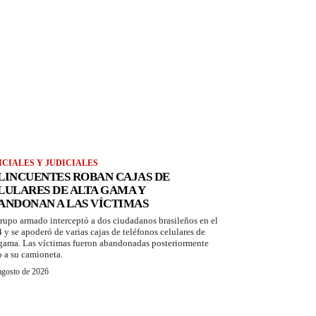
ICIALES Y JUDICIALES
LINCUENTES ROBAN CAJAS DE
LULARES DE ALTA GAMA Y
ANDONAN A LAS VÍCTIMAS
rupo armado interceptó a dos ciudadanos brasileños en el
 y se apoderó de varias cajas de teléfonos celulares de
 gama. Las víctimas fueron abandonadas posteriormente
o a su camioneta.
agosto de 2026