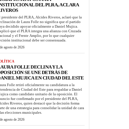
NSTITUCIONAL DEL PLRA, ACLARA
RIVEROS
l presidente del PLRA, Alcides Riveros, aclaró que la
eclinación de Laura Folle no significa que el partido
aya decidido apoyar oficialmente a Daniel Mujica.
xplicó que el PLRA integra una alianza con Cruzada
acional y el Frente Amplio, por lo que cualquier
ecisión institucional debe ser consensuada.
de agosto de 2026
OLÍTICA
AURA FOLLE DECLINA Y LA
POSICIÓN SE UNE DETRÁS DE
ANIEL MUJICA EN CIUDAD DEL ESTE
aura Folle retiró oficialmente su candidatura a la
ntendencia de Ciudad del Este para respaldar a Daniel
ujica como candidato unitario de la oposición. El
nuncio fue confirmado por el presidente del PLRA,
lcides Riveros, quien destacó que la decisión forma
arte de una estrategia para consolidar la unidad de cara
 las elecciones municipales.
de agosto de 2026