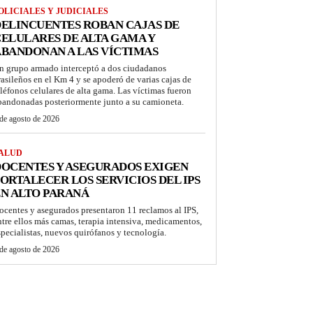
OLICIALES Y JUDICIALES
ELINCUENTES ROBAN CAJAS DE
ELULARES DE ALTA GAMA Y
BANDONAN A LAS VÍCTIMAS
n grupo armado interceptó a dos ciudadanos
rasileños en el Km 4 y se apoderó de varias cajas de
eléfonos celulares de alta gama. Las víctimas fueron
bandonadas posteriormente junto a su camioneta.
de agosto de 2026
ALUD
OCENTES Y ASEGURADOS EXIGEN
ORTALECER LOS SERVICIOS DEL IPS
N ALTO PARANÁ
ocentes y asegurados presentaron 11 reclamos al IPS,
ntre ellos más camas, terapia intensiva, medicamentos,
specialistas, nuevos quirófanos y tecnología.
de agosto de 2026