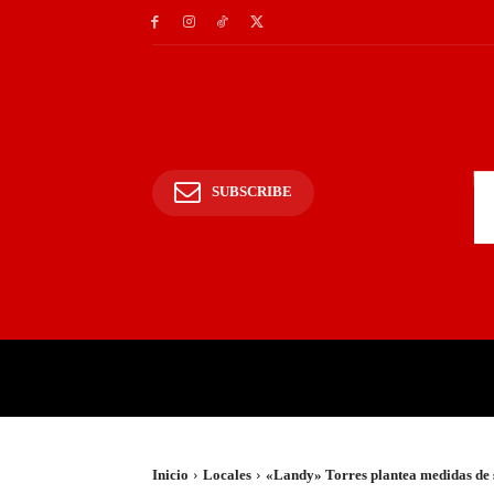
SUBSCRIBE
INICIO
POLICIALES Y
Inicio
Locales
«Landy» Torres plantea medidas de so