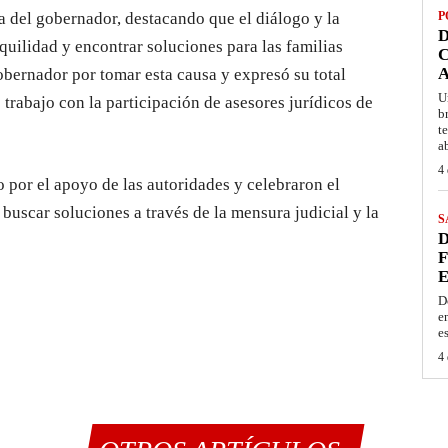
va del gobernador, destacando que el diálogo y la
P
D
uilidad y encontrar soluciones para las familias
C
A
bernador por tomar esta causa y expresó su total
U
trabajo con la participación de asesores jurídicos de
b
t
a
4 
 por el apoyo de las autoridades y celebraron el
uscar soluciones a través de la mensura judicial y la
S
D
F
E
D
e
e
4 