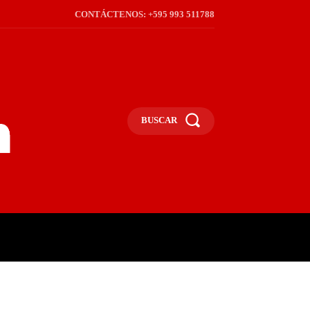
CONTÁCTENOS: +595 993 511788
BUSCAR
ICA
REGIÓN
FRONTERA
S