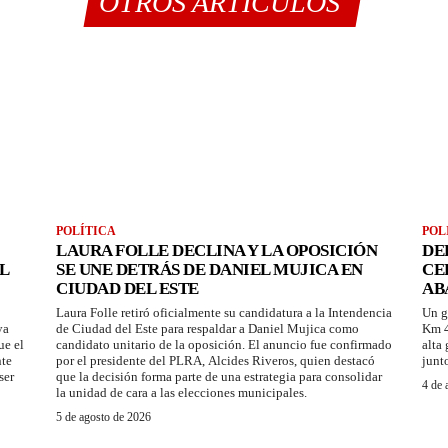
OTROS ARTÍCULOS
POLÍTICA
POL
LAURA FOLLE DECLINA Y LA OPOSICIÓN
DE
L
SE UNE DETRÁS DE DANIEL MUJICA EN
CE
CIUDAD DEL ESTE
AB
Laura Folle retiró oficialmente su candidatura a la Intendencia
Un g
ya
de Ciudad del Este para respaldar a Daniel Mujica como
Km 4
ue el
candidato unitario de la oposición. El anuncio fue confirmado
alta
nte
por el presidente del PLRA, Alcides Riveros, quien destacó
junt
ser
que la decisión forma parte de una estrategia para consolidar
4 de 
la unidad de cara a las elecciones municipales.
5 de agosto de 2026