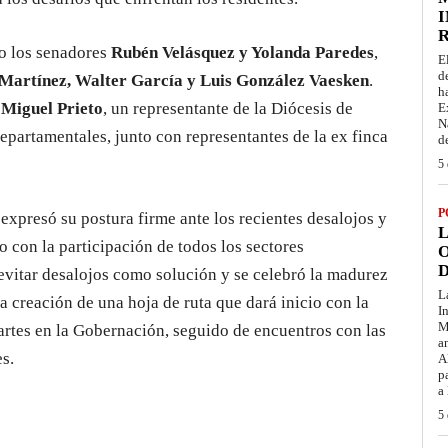
I
mo los senadores
Rubén Velásquez y Yolanda Paredes
,
E
d
 Martínez, Walter García y Luis González Vaesken
.
h
e
Miguel Prieto
, un representante de la Diócesis de
E
N
epartamentales, junto con representantes de la ex finca
d
5 
P
expresó su postura firme ante los recientes desalojos y
L
 con la participación de todos los sectores
O
D
evitar desalojos como solución y se celebró la madurez
L
la creación de una hoja de ruta que dará inicio con la
I
M
partes en la Gobernación, seguido de encuentros con las
a
s.
A
p
a
5 