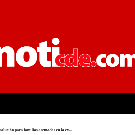
 JUDICIALES
ECONOMÍA
POLÍT
lución para familias asentadas en la ex...