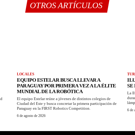
OTROS ARTÍCULOS
LOCALES
TUR
EQUIPO ESTELAR BUSCA LLEVAR A
IL
PARAGUAY POR PRIMERA VEZ A LA ÉLITE
SE
MUNDIAL DE LA ROBÓTICA
La I
dura
ad
El equipo Estelar reúne a jóvenes de distintos colegios de
lámp
Ciudad del Este y busca concretar la primera participación de
Paraguay en la FIRST Robotics Competition.
6 de 
6 de agosto de 2026