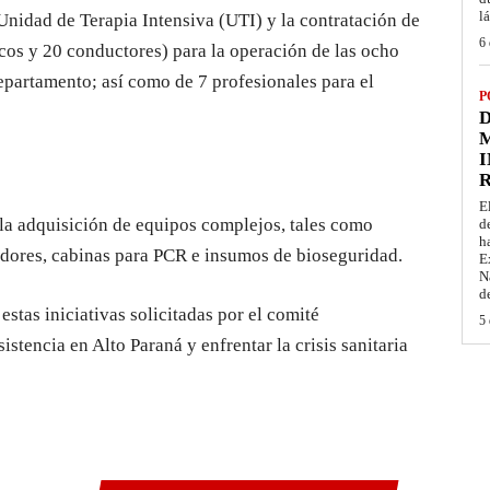
l
nidad de Terapia Intensiva (UTI) y la contratación de
6 
os y 20 conductores) para la operación de las ocho
partamento; así como de 7 profesionales para el
P
D
M
I
E
 la adquisición de equipos complejos, tales como
d
h
ladores, cabinas para PCR e insumos de bioseguridad.
E
N
d
stas iniciativas solicitadas por el comité
5 
sistencia en Alto Paraná y enfrentar la crisis sanitaria