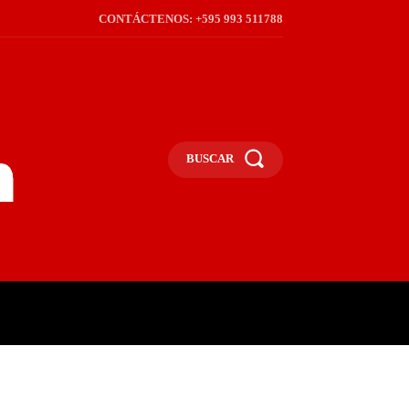
CONTÁCTENOS: +595 993 511788
BUSCAR
ICA
REGIÓN
FRONTERA
S