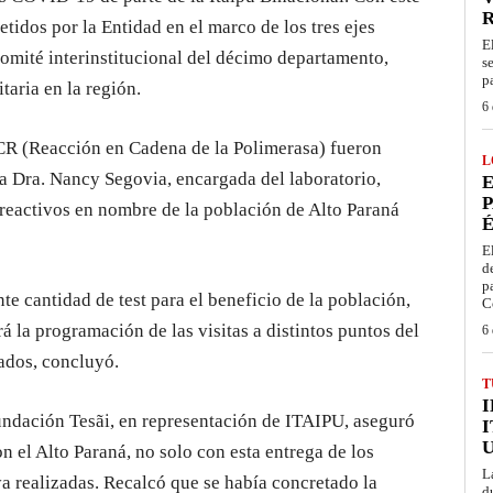
tidos por la Entidad en el marco de los tres ejes
E
 comité interinstitucional del décimo departamento,
s
p
aria en la región.
6 
PCR (Reacción en Cadena de la Polimerasa) fueron
L
La Dra. Nancy Segovia, encargada del laboratorio,
E
P
s reactivos en nombre de la población de Alto Paraná
É
E
d
p
e cantidad de test para el beneficio de la población,
C
rá la programación de las visitas a distintos puntos del
6 
ados, concluyó.
T
Fundación Tesãi, en representación de ITAIPU, aseguró
I
 el Alto Paraná, no solo con esta entrega de los
L
ya realizadas. Recalcó que se había concretado la
d