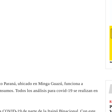
to Paraná, ubicado en Minga Guazú, funciona a
insumos. Todos los análisis para covid-19 se realizan en
R
P
sts COVID-19 de parte de la Itaipú Binacional. Con este
V