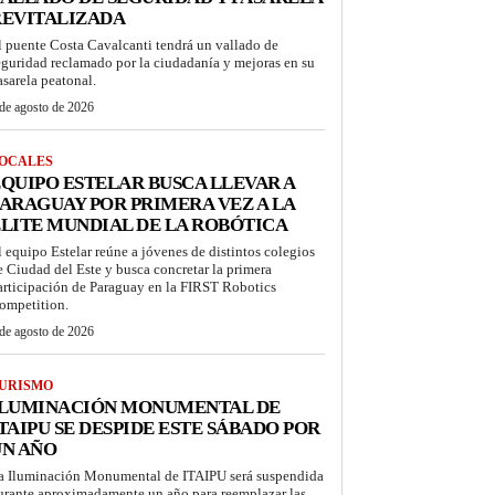
REVITALIZADA
l puente Costa Cavalcanti tendrá un vallado de
eguridad reclamado por la ciudadanía y mejoras en su
asarela peatonal.
de agosto de 2026
OCALES
QUIPO ESTELAR BUSCA LLEVAR A
ARAGUAY POR PRIMERA VEZ A LA
LITE MUNDIAL DE LA ROBÓTICA
l equipo Estelar reúne a jóvenes de distintos colegios
e Ciudad del Este y busca concretar la primera
articipación de Paraguay en la FIRST Robotics
ompetition.
de agosto de 2026
URISMO
ILUMINACIÓN MONUMENTAL DE
TAIPU SE DESPIDE ESTE SÁBADO POR
UN AÑO
a Iluminación Monumental de ITAIPU será suspendida
urante aproximadamente un año para reemplazar las