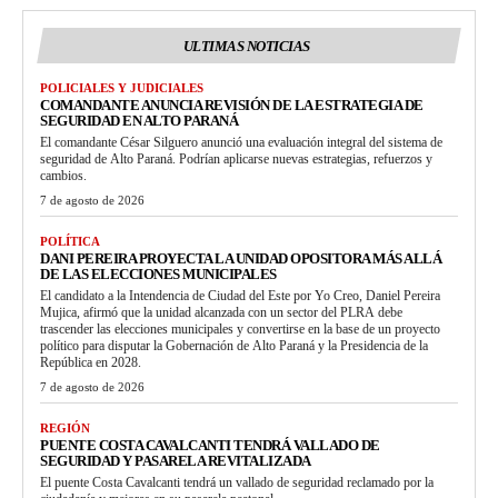
ULTIMAS NOTICIAS
POLICIALES Y JUDICIALES
COMANDANTE ANUNCIA REVISIÓN DE LA ESTRATEGIA DE
SEGURIDAD EN ALTO PARANÁ
El comandante César Silguero anunció una evaluación integral del sistema de
seguridad de Alto Paraná. Podrían aplicarse nuevas estrategias, refuerzos y
cambios.
7 de agosto de 2026
POLÍTICA
DANI PEREIRA PROYECTA LA UNIDAD OPOSITORA MÁS ALLÁ
DE LAS ELECCIONES MUNICIPALES
El candidato a la Intendencia de Ciudad del Este por Yo Creo, Daniel Pereira
Mujica, afirmó que la unidad alcanzada con un sector del PLRA debe
trascender las elecciones municipales y convertirse en la base de un proyecto
político para disputar la Gobernación de Alto Paraná y la Presidencia de la
República en 2028.
7 de agosto de 2026
REGIÓN
PUENTE COSTA CAVALCANTI TENDRÁ VALLADO DE
SEGURIDAD Y PASARELA REVITALIZADA
El puente Costa Cavalcanti tendrá un vallado de seguridad reclamado por la