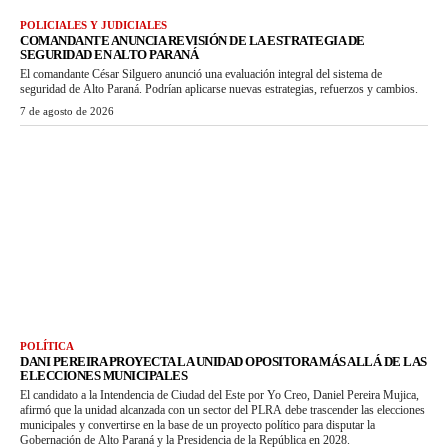
POLICIALES Y JUDICIALES
COMANDANTE ANUNCIA REVISIÓN DE LA ESTRATEGIA DE
SEGURIDAD EN ALTO PARANÁ
El comandante César Silguero anunció una evaluación integral del sistema de
seguridad de Alto Paraná. Podrían aplicarse nuevas estrategias, refuerzos y cambios.
7 de agosto de 2026
POLÍTICA
DANI PEREIRA PROYECTA LA UNIDAD OPOSITORA MÁS ALLÁ DE LAS
ELECCIONES MUNICIPALES
El candidato a la Intendencia de Ciudad del Este por Yo Creo, Daniel Pereira Mujica,
afirmó que la unidad alcanzada con un sector del PLRA debe trascender las elecciones
municipales y convertirse en la base de un proyecto político para disputar la
Gobernación de Alto Paraná y la Presidencia de la República en 2028.