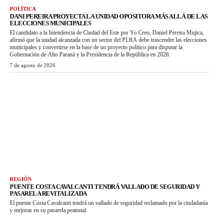
POLÍTICA
DANI PEREIRA PROYECTA LA UNIDAD OPOSITORA MÁS ALLÁ DE LAS
ELECCIONES MUNICIPALES
El candidato a la Intendencia de Ciudad del Este por Yo Creo, Daniel Pereira Mujica,
afirmó que la unidad alcanzada con un sector del PLRA debe trascender las elecciones
municipales y convertirse en la base de un proyecto político para disputar la
Gobernación de Alto Paraná y la Presidencia de la República en 2028.
7 de agosto de 2026
REGIÓN
PUENTE COSTA CAVALCANTI TENDRÁ VALLADO DE SEGURIDAD Y
PASARELA REVITALIZADA
El puente Costa Cavalcanti tendrá un vallado de seguridad reclamado por la ciudadanía
y mejoras en su pasarela peatonal.