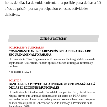
horas del día. La detenida enfrenta una posible pena de hasta 15
años de prisión por su participación en estas actividades
delictivas.
ULTIMAS NOTICIAS
POLICIALES Y JUDICIALES
COMANDANTE ANUNCIA REVISIÓN DE LA ESTRATEGIA DE
SEGURIDAD EN ALTO PARANÁ
El comandante César Silguero anunció una evaluación integral del sistema de
seguridad de Alto Paraná. Podrían aplicarse nuevas estrategias, refuerzos y
cambios.
7 de agosto de 2026
POLÍTICA
DANI PEREIRA PROYECTA LA UNIDAD OPOSITORA MÁS ALLÁ
DE LAS ELECCIONES MUNICIPALES
El candidato a la Intendencia de Ciudad del Este por Yo Creo, Daniel Pereira
Mujica, afirmó que la unidad alcanzada con un sector del PLRA debe
trascender las elecciones municipales y convertirse en la base de un proyecto
político para disputar la Gobernación de Alto Paraná y la Presidencia de la
República en 2028.