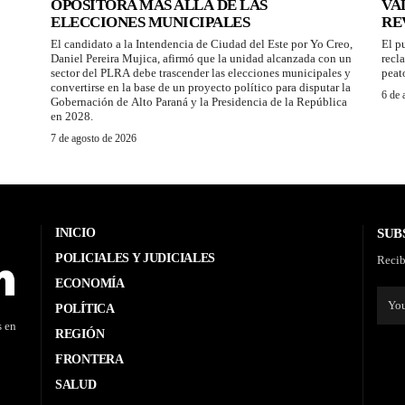
OPOSITORA MÁS ALLÁ DE LAS
VA
ELECCIONES MUNICIPALES
RE
El candidato a la Intendencia de Ciudad del Este por Yo Creo,
El p
Daniel Pereira Mujica, afirmó que la unidad alcanzada con un
recl
sector del PLRA debe trascender las elecciones municipales y
peat
convertirse en la base de un proyecto político para disputar la
6 de 
Gobernación de Alto Paraná y la Presidencia de la República
en 2028.
7 de agosto de 2026
INICIO
SUB
POLICIALES Y JUDICIALES
Recib
ECONOMÍA
POLÍTICA
s en
REGIÓN
FRONTERA
SALUD