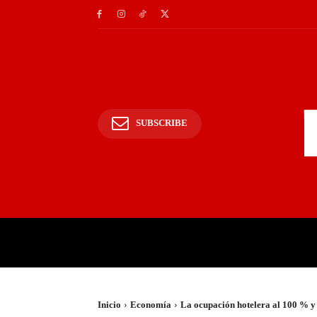
SUBSCRIBE
INICIO
POLICIALES Y
Inicio
Economía
La ocupación hotelera al 100 % y 