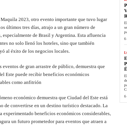
P
V
Maquila 2023, otro evento importante que tuvo lugar
E
los últimos tres días, atrajo a un gran número de
s
p
, especialmente de Brasil y Argentina. Esta afluencia
6 
antes no solo llenó los hoteles, sino que también
yó al éxito de los negocios locales.
L
E
P
s eventos de gran arrastre de público, demuestra que
É
el Este puede recibir beneficios económicos
E
d
ables como anfitrión
p
C
6 
ómeno económico demuestra que Ciudad del Este está
o de convertirse en un destino turístico destacado. La
a experimentado beneficios económicos considerables,
ugura un futuro prometedor para eventos que atraen a