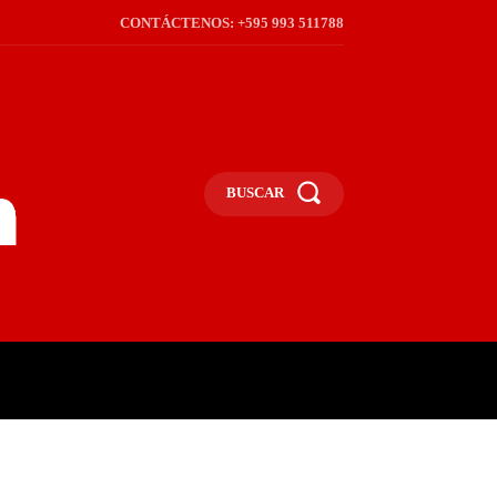
CONTÁCTENOS: +595 993 511788
BUSCAR
ICA
REGIÓN
FRONTERA
S