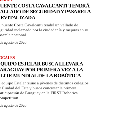
UENTE COSTA CAVALCANTI TENDRÁ
ALLADO DE SEGURIDAD Y PASARELA
REVITALIZADA
l puente Costa Cavalcanti tendrá un vallado de
eguridad reclamado por la ciudadanía y mejoras en su
asarela peatonal.
de agosto de 2026
OCALES
QUIPO ESTELAR BUSCA LLEVAR A
ARAGUAY POR PRIMERA VEZ A LA
LITE MUNDIAL DE LA ROBÓTICA
l equipo Estelar reúne a jóvenes de distintos colegios
e Ciudad del Este y busca concretar la primera
articipación de Paraguay en la FIRST Robotics
ompetition.
de agosto de 2026