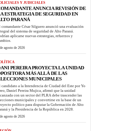
OLICIALES Y JUDICIALES
COMANDANTE ANUNCIA REVISIÓN DE
A ESTRATEGIA DE SEGURIDAD EN
ALTO PARANÁ
l comandante César Silguero anunció una evaluación
ntegral del sistema de seguridad de Alto Paraná.
odrían aplicarse nuevas estrategias, refuerzos y
ambios.
de agosto de 2026
OLÍTICA
ANI PEREIRA PROYECTA LA UNIDAD
POSITORA MÁS ALLÁ DE LAS
LECCIONES MUNICIPALES
l candidato a la Intendencia de Ciudad del Este por Yo
reo, Daniel Pereira Mujica, afirmó que la unidad
lcanzada con un sector del PLRA debe trascender las
lecciones municipales y convertirse en la base de un
royecto político para disputar la Gobernación de Alto
araná y la Presidencia de la República en 2028.
de agosto de 2026
EGIÓN