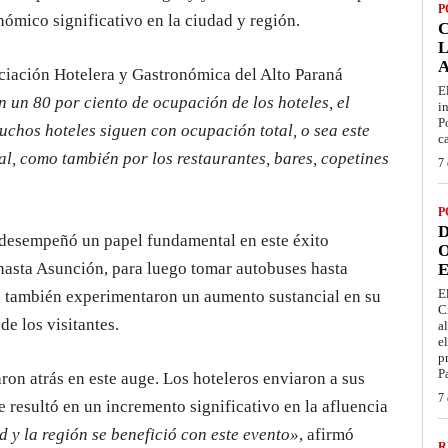
P
mico significativo en la ciudad y región.
L
ociación Hotelera y Gastronómica del Alto Paraná
E
 un 80 por ciento de ocupación de los hoteles, el
i
P
muchos hoteles siguen con ocupación total, o sea este
c
tal, como también por los restaurantes, bares, copetines
7 
P
D
 desempeñó un papel fundamental en este éxito
O
 hasta Asunción, para luego tomar autobuses hasta
E
E
e también experimentaron un aumento sustancial en su
C
e los visitantes.
a
e
p
P
aron atrás en este auge. Los hoteleros enviaron a sus
7 
ue resultó en un incremento significativo en la afluencia
d y la región se benefició con este evento»
, afirmó
R