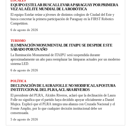
LOCALES
EQUIPO ESTELAR BUSCA LLEVAR A PARAGUAY POR PRIMERA
VEZ A LA ÉLITE MUNDIAL DE LA ROBÓTICA
El equipo Estelar reúne a jóvenes de distintos colegios de Ciudad del Este y
busca concretar la primera participación de Paraguay en la FIRST Robotics
Competition.
6 de agosto de 2026
TURISMO
ILUMINACIÓN MONUMENTAL DE ITAIPU SE DESPIDE ESTE
SÁBADO POR UN AÑO
La Iluminación Monumental de ITAIPU será suspendida durante
aproximadamente un año para reemplazar las lámparas actuales por un moderno
sistema LED.
6 de agosto de 2026
POLÍTICA
DECLINACIÓN DE LAURA FOLLE NO MODIFICA LA POSTURA
INSTITUCIONAL DEL PLRA, ACLARA RIVEROS
El presidente del PLRA, Alcides Riveros, aclaró que la declinación de Laura
Folle no significa que el partido haya decidido apoyar oficialmente a Daniel
Mujica. Explicó que el PLRA integra una alianza con Cruzada Nacional y el
Frente Amplio, por lo que cualquier decisión institucional debe ser
consensuada.
5 de agosto de 2026