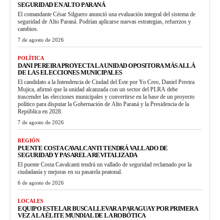
SEGURIDAD EN ALTO PARANÁ
El comandante César Silguero anunció una evaluación integral del sistema de
seguridad de Alto Paraná. Podrían aplicarse nuevas estrategias, refuerzos y
cambios.
7 de agosto de 2026
POLÍTICA
DANI PEREIRA PROYECTA LA UNIDAD OPOSITORA MÁS ALLÁ
DE LAS ELECCIONES MUNICIPALES
El candidato a la Intendencia de Ciudad del Este por Yo Creo, Daniel Pereira
Mujica, afirmó que la unidad alcanzada con un sector del PLRA debe
trascender las elecciones municipales y convertirse en la base de un proyecto
político para disputar la Gobernación de Alto Paraná y la Presidencia de la
República en 2028.
7 de agosto de 2026
REGIÓN
PUENTE COSTA CAVALCANTI TENDRÁ VALLADO DE
SEGURIDAD Y PASARELA REVITALIZADA
El puente Costa Cavalcanti tendrá un vallado de seguridad reclamado por la
ciudadanía y mejoras en su pasarela peatonal.
6 de agosto de 2026
LOCALES
EQUIPO ESTELAR BUSCA LLEVAR A PARAGUAY POR PRIMERA
VEZ A LA ÉLITE MUNDIAL DE LA ROBÓTICA