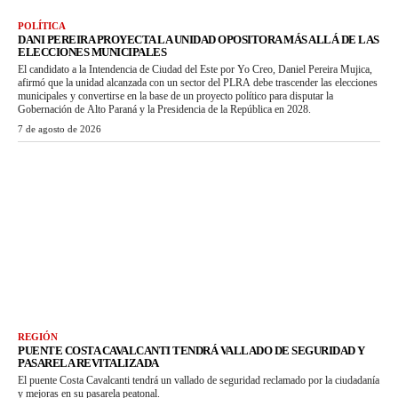
POLÍTICA
DANI PEREIRA PROYECTA LA UNIDAD OPOSITORA MÁS ALLÁ DE LAS
ELECCIONES MUNICIPALES
El candidato a la Intendencia de Ciudad del Este por Yo Creo, Daniel Pereira Mujica,
afirmó que la unidad alcanzada con un sector del PLRA debe trascender las elecciones
municipales y convertirse en la base de un proyecto político para disputar la
Gobernación de Alto Paraná y la Presidencia de la República en 2028.
7 de agosto de 2026
REGIÓN
PUENTE COSTA CAVALCANTI TENDRÁ VALLADO DE SEGURIDAD Y
PASARELA REVITALIZADA
El puente Costa Cavalcanti tendrá un vallado de seguridad reclamado por la ciudadanía
y mejoras en su pasarela peatonal.