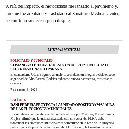
A raíz del impacto, el motociclista fue lanzado al pavimento y,
aunque fue auxiliado y trasladado al Sanatorio Medical Center,
se confirmó su deceso poco después.
ULTIMAS NOTICIAS
POLICIALES Y JUDICIALES
COMANDANTE ANUNCIA REVISIÓN DE LA ESTRATEGIA DE
SEGURIDAD EN ALTO PARANÁ
El comandante César Silguero anunció una evaluación integral del sistema de
seguridad de Alto Paraná. Podrían aplicarse nuevas estrategias, refuerzos y
cambios.
7 de agosto de 2026
POLÍTICA
DANI PEREIRA PROYECTA LA UNIDAD OPOSITORA MÁS ALLÁ
DE LAS ELECCIONES MUNICIPALES
El candidato a la Intendencia de Ciudad del Este por Yo Creo, Daniel Pereira
Mujica, afirmó que la unidad alcanzada con un sector del PLRA debe
trascender las elecciones municipales y convertirse en la base de un proyecto
político para disputar la Gobernación de Alto Paraná y la Presidencia de la