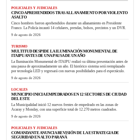
POLICIALES Y JUDICIALES
CINCO APREHENDIDOS TRAS ALLANAMIENTO POR VIOLENTO
ASALTO
Cinco hombres fueron aprehendidos durante un allanamiento en Presidente
Franco. La Policía incautó 14 celulares, prendas, bolsos, precintos y un DVR.
9 de agosto de 2026
TURISMO
MULTITUD DESPIDE LA ILUMINACIÓN MONUMENTAL DE
ITAIPU ANTES DE UNA PAUSA DE UN AÑO
La Iluminación Monumental de ITAIPU realizó su última presentación antes de
una pausa de aproximadamente un año. El histórico sistema será reemplazado
por tecnología LED y regresará con nuevas posibilidades para el espectáculo.
9 de agosto de 2026
LOCALES
MUNICIPIO INICIA EMPEDRADOS EN 12 SECTORES DE CIUDAD
DEL ESTE
La Municipalidad inició 12 nuevos frentes de empedrado en las zonas de
Acaray y Monday, con una superficie total de 12.270 metros cuadrados.
9 de agosto de 2026
POLICIALES Y JUDICIALES
COMANDANTE ANUNCIA REVISIÓN DE LA ESTRATEGIA DE
SEGURIDAD EN ALTO PARANÁ