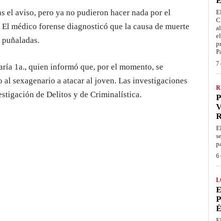
E
s el aviso, pero ya no pudieron hacer nada por el
E
C
s. El médico forense diagnosticó que la causa de muerte
a
e
 puñaladas.
p
P
7 
aría 1a., quien informó que, por el momento, se
al sexagenario a atacar al joven. Las investigaciones
R
tigación de Delitos y de Criminalística.
P
V
E
s
p
6 
L
E
P
É
E