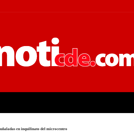
 JUDICIALES
ECONOMÍA
POLÍT
puñaladas en inquilinato del microcentro