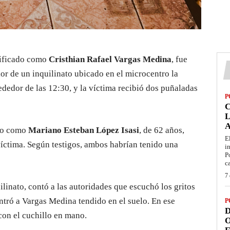
tificado como
Cristhian Rafael Vargas Medina
, fue
ior de un inquilinato ubicado en el microcentro la
ededor de las 12:30, y la víctima recibió dos puñaladas
P
L
ado como
Mariano Esteban López Isasi
, de 62 años,
E
víctima. Según testigos, ambos habrían tenido una
i
P
c
7 
uilinato, contó a las autoridades que escuchó los gritos
contró a Vargas Medina tendido en el suelo. En ese
P
D
con el cuchillo en mano.
O