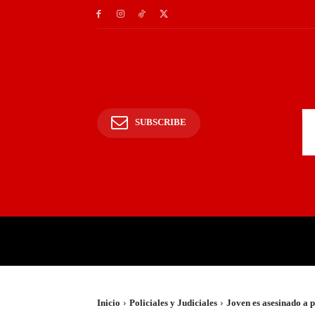
SUBSCRIBE
INICIO
POLICIALES Y
Inicio
Policiales y Judiciales
Joven es asesinado a 