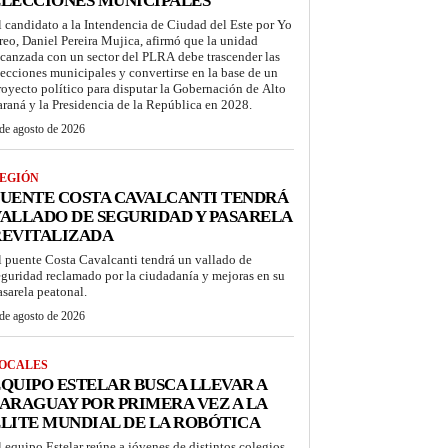
LECCIONES MUNICIPALES
l candidato a la Intendencia de Ciudad del Este por Yo
reo, Daniel Pereira Mujica, afirmó que la unidad
lcanzada con un sector del PLRA debe trascender las
lecciones municipales y convertirse en la base de un
royecto político para disputar la Gobernación de Alto
araná y la Presidencia de la República en 2028.
de agosto de 2026
EGIÓN
UENTE COSTA CAVALCANTI TENDRÁ
ALLADO DE SEGURIDAD Y PASARELA
REVITALIZADA
l puente Costa Cavalcanti tendrá un vallado de
eguridad reclamado por la ciudadanía y mejoras en su
asarela peatonal.
de agosto de 2026
OCALES
QUIPO ESTELAR BUSCA LLEVAR A
ARAGUAY POR PRIMERA VEZ A LA
LITE MUNDIAL DE LA ROBÓTICA
l equipo Estelar reúne a jóvenes de distintos colegios