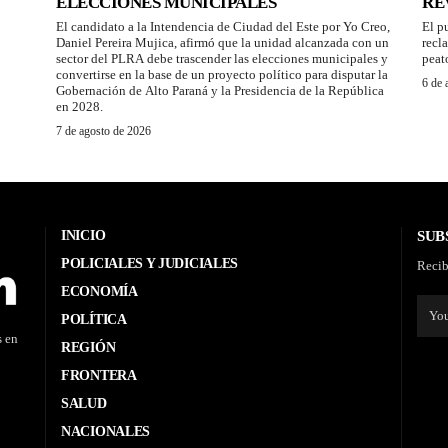
ELECCIONES MUNICIPALES
RE
El candidato a la Intendencia de Ciudad del Este por Yo Creo,
El p
Daniel Pereira Mujica, afirmó que la unidad alcanzada con un
recl
sector del PLRA debe trascender las elecciones municipales y
peat
convertirse en la base de un proyecto político para disputar la
6 de 
Gobernación de Alto Paraná y la Presidencia de la República
en 2028.
7 de agosto de 2026
INICIO
SUB
POLICIALES Y JUDICIALES
Recib
ECONOMÍA
POLÍTICA
s en
REGIÓN
FRONTERA
SALUD
NACIONALES