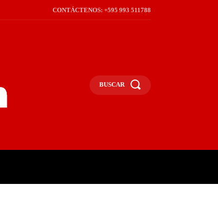
CONTÁCTENOS: +595 993 511788
BUSCAR
ICA
REGIÓN
FRONTERA
S