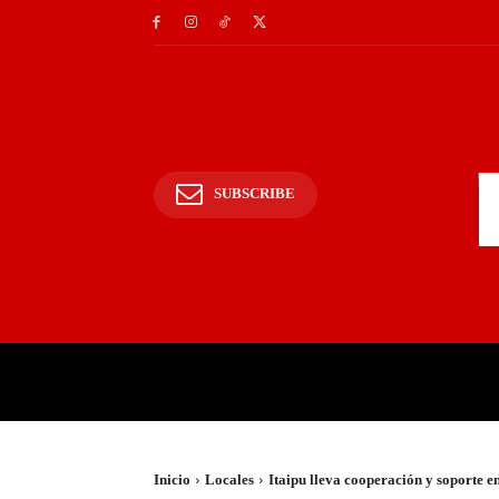
SUBSCRIBE
INICIO
POLICIALES Y
Inicio
Locales
Itaipu lleva cooperación y soporte en 