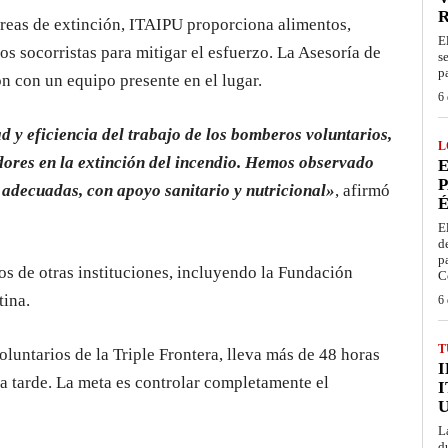
areas de extinción, ITAIPU proporciona alimentos,
E
los socorristas para mitigar el esfuerzo. La Asesoría de
s
p
n con un equipo presente en el lugar.
6 
d y eficiencia del trabajo de los bomberos voluntarios,
L
ores en la extinción del incendio. Hemos observado
E
P
 adecuadas, con apoyo sanitario y nutricional»
, afirmó
É
E
d
p
os de otras instituciones, incluyendo la Fundación
C
tina.
6 
T
untarios de la Triple Frontera, lleva más de 48 horas
la tarde. La meta es controlar completamente el
I
L
d