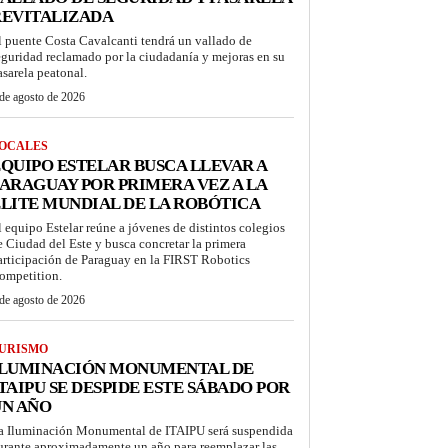
REVITALIZADA
l puente Costa Cavalcanti tendrá un vallado de
eguridad reclamado por la ciudadanía y mejoras en su
asarela peatonal.
de agosto de 2026
OCALES
QUIPO ESTELAR BUSCA LLEVAR A
ARAGUAY POR PRIMERA VEZ A LA
LITE MUNDIAL DE LA ROBÓTICA
l equipo Estelar reúne a jóvenes de distintos colegios
e Ciudad del Este y busca concretar la primera
articipación de Paraguay en la FIRST Robotics
ompetition.
de agosto de 2026
URISMO
ILUMINACIÓN MONUMENTAL DE
TAIPU SE DESPIDE ESTE SÁBADO POR
UN AÑO
a Iluminación Monumental de ITAIPU será suspendida
urante aproximadamente un año para reemplazar las