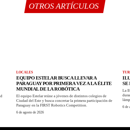
OTROS ARTÍCULOS
LOCALES
TUR
EQUIPO ESTELAR BUSCA LLEVAR A
IL
PARAGUAY POR PRIMERA VEZ A LA ÉLITE
SE
MUNDIAL DE LA ROBÓTICA
La I
dura
ad
El equipo Estelar reúne a jóvenes de distintos colegios de
lámp
Ciudad del Este y busca concretar la primera participación de
Paraguay en la FIRST Robotics Competition.
6 de 
6 de agosto de 2026