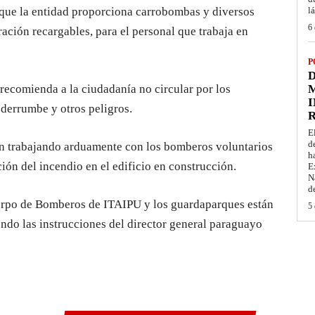
ue la entidad proporciona carrobombas y diversos
l
6 
ración recargables, para el personal que trabaja en
P
D
recomienda a la ciudadanía no circular por los
M
I
 derrumbe y otros peligros.
E
d
án trabajando arduamente con los bomberos voluntarios
h
ión del incendio en el edificio en construcción.
E
N
d
erpo de Bomberos de ITAIPU y los guardaparques están
5 
ndo las instrucciones del director general paraguayo