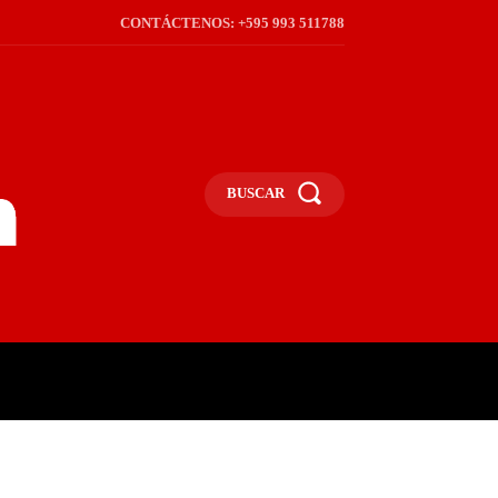
CONTÁCTENOS: +595 993 511788
BUSCAR
ICA
REGIÓN
FRONTERA
S