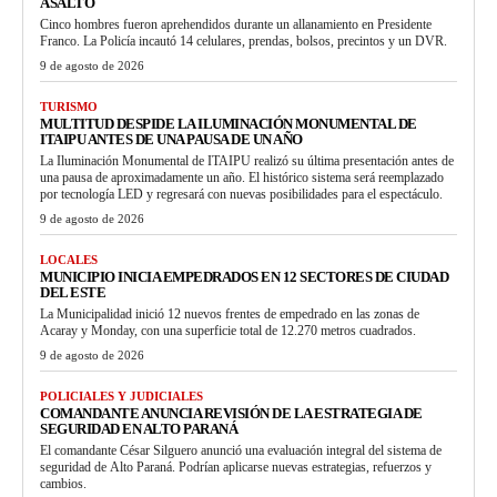
ASALTO
Cinco hombres fueron aprehendidos durante un allanamiento en Presidente
Franco. La Policía incautó 14 celulares, prendas, bolsos, precintos y un DVR.
9 de agosto de 2026
TURISMO
MULTITUD DESPIDE LA ILUMINACIÓN MONUMENTAL DE
ITAIPU ANTES DE UNA PAUSA DE UN AÑO
La Iluminación Monumental de ITAIPU realizó su última presentación antes de
una pausa de aproximadamente un año. El histórico sistema será reemplazado
por tecnología LED y regresará con nuevas posibilidades para el espectáculo.
9 de agosto de 2026
LOCALES
MUNICIPIO INICIA EMPEDRADOS EN 12 SECTORES DE CIUDAD
DEL ESTE
La Municipalidad inició 12 nuevos frentes de empedrado en las zonas de
Acaray y Monday, con una superficie total de 12.270 metros cuadrados.
9 de agosto de 2026
POLICIALES Y JUDICIALES
COMANDANTE ANUNCIA REVISIÓN DE LA ESTRATEGIA DE
SEGURIDAD EN ALTO PARANÁ
El comandante César Silguero anunció una evaluación integral del sistema de
seguridad de Alto Paraná. Podrían aplicarse nuevas estrategias, refuerzos y
cambios.