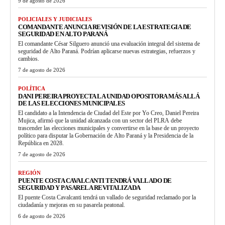
9 de agosto de 2026
POLICIALES Y JUDICIALES
COMANDANTE ANUNCIA REVISIÓN DE LA ESTRATEGIA DE
SEGURIDAD EN ALTO PARANÁ
El comandante César Silguero anunció una evaluación integral del sistema de
seguridad de Alto Paraná. Podrían aplicarse nuevas estrategias, refuerzos y
cambios.
7 de agosto de 2026
POLÍTICA
DANI PEREIRA PROYECTA LA UNIDAD OPOSITORA MÁS ALLÁ
DE LAS ELECCIONES MUNICIPALES
El candidato a la Intendencia de Ciudad del Este por Yo Creo, Daniel Pereira
Mujica, afirmó que la unidad alcanzada con un sector del PLRA debe
trascender las elecciones municipales y convertirse en la base de un proyecto
político para disputar la Gobernación de Alto Paraná y la Presidencia de la
República en 2028.
7 de agosto de 2026
REGIÓN
PUENTE COSTA CAVALCANTI TENDRÁ VALLADO DE
SEGURIDAD Y PASARELA REVITALIZADA
El puente Costa Cavalcanti tendrá un vallado de seguridad reclamado por la
ciudadanía y mejoras en su pasarela peatonal.
6 de agosto de 2026