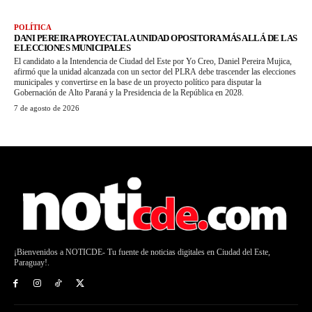
POLÍTICA
DANI PEREIRA PROYECTA LA UNIDAD OPOSITORA MÁS ALLÁ DE LAS
ELECCIONES MUNICIPALES
El candidato a la Intendencia de Ciudad del Este por Yo Creo, Daniel Pereira Mujica,
afirmó que la unidad alcanzada con un sector del PLRA debe trascender las elecciones
municipales y convertirse en la base de un proyecto político para disputar la
Gobernación de Alto Paraná y la Presidencia de la República en 2028.
7 de agosto de 2026
¡Bienvenidos a NOTICDE- Tu fuente de noticias digitales en Ciudad del Este,
Paraguay!.