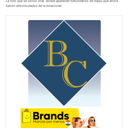
La foto que se volvió viral, donde aparecen funcionarios de Itaipu que ahora
fueron desvinculados de la binacional.