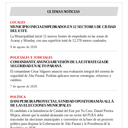
ULTIMAS NOTICIAS
LOCALES
MUNICIPIO INICIA EMPEDRADOS EN 12 SECTORES DE CIUDAD
DEL ESTE
La Municipalidad inició 12 nuevos frentes de empedrado en las zonas de
Acaray y Monday, con una superficie total de 12.270 metros cuadrados.
9 de agosto de 2026
POLICIALES Y JUDICIALES
COMANDANTE ANUNCIA REVISIÓN DE LA ESTRATEGIA DE
SEGURIDAD EN ALTO PARANÁ
El comandante César Silguero anunció una evaluación integral del sistema de
seguridad de Alto Paraná. Podrían aplicarse nuevas estrategias, refuerzos y
cambios.
7 de agosto de 2026
POLÍTICA
DANI PEREIRA PROYECTA LA UNIDAD OPOSITORA MÁS ALLÁ
DE LAS ELECCIONES MUNICIPALES
El candidato a la Intendencia de Ciudad del Este por Yo Creo, Daniel Pereira
Mujica, afirmó que la unidad alcanzada con un sector del PLRA debe
trascender las elecciones municipales y convertirse en la base de un proyecto
político para disputar la Gobernación de Alto Paraná y la Presidencia de la