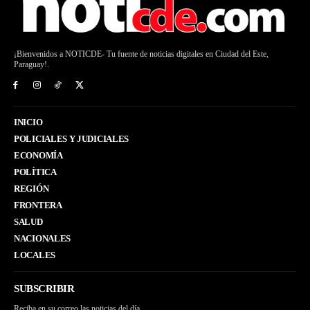
¡Bienvenidos a NOTICDE- Tu fuente de noticias digitales en Ciudad del Este,
Paraguay!.
INICIO
POLICIALES Y JUDICIALES
ECONOMÍA
POLÍTICA
REGIÓN
FRONTERA
SALUD
NACIONALES
LOCALES
SUBSCRIBIR
Reciba en su correo las noticias del día.