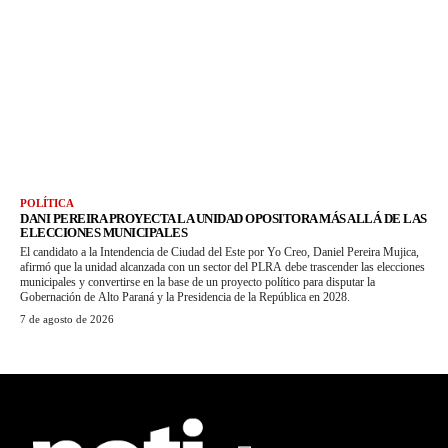
POLÍTICA
DANI PEREIRA PROYECTA LA UNIDAD OPOSITORA MÁS ALLÁ DE LAS
ELECCIONES MUNICIPALES
El candidato a la Intendencia de Ciudad del Este por Yo Creo, Daniel Pereira Mujica,
afirmó que la unidad alcanzada con un sector del PLRA debe trascender las elecciones
municipales y convertirse en la base de un proyecto político para disputar la
Gobernación de Alto Paraná y la Presidencia de la República en 2028.
7 de agosto de 2026