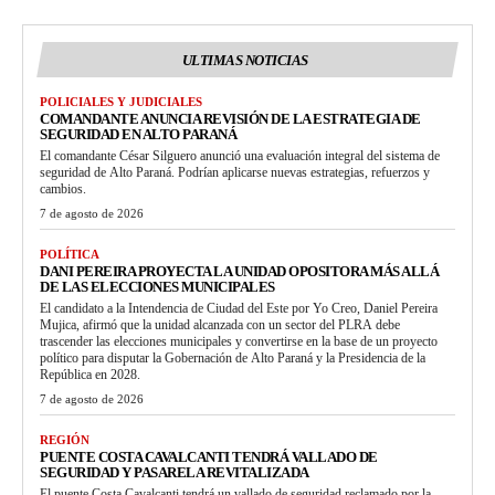
ULTIMAS NOTICIAS
POLICIALES Y JUDICIALES
COMANDANTE ANUNCIA REVISIÓN DE LA ESTRATEGIA DE
SEGURIDAD EN ALTO PARANÁ
El comandante César Silguero anunció una evaluación integral del sistema de
seguridad de Alto Paraná. Podrían aplicarse nuevas estrategias, refuerzos y
cambios.
7 de agosto de 2026
POLÍTICA
DANI PEREIRA PROYECTA LA UNIDAD OPOSITORA MÁS ALLÁ
DE LAS ELECCIONES MUNICIPALES
El candidato a la Intendencia de Ciudad del Este por Yo Creo, Daniel Pereira
Mujica, afirmó que la unidad alcanzada con un sector del PLRA debe
trascender las elecciones municipales y convertirse en la base de un proyecto
político para disputar la Gobernación de Alto Paraná y la Presidencia de la
República en 2028.
7 de agosto de 2026
REGIÓN
PUENTE COSTA CAVALCANTI TENDRÁ VALLADO DE
SEGURIDAD Y PASARELA REVITALIZADA
El puente Costa Cavalcanti tendrá un vallado de seguridad reclamado por la