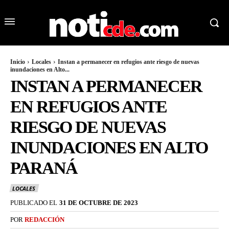
Inicio
Locales
Instan a permanecer en refugios ante riesgo de nuevas
inundaciones en Alto...
INSTAN A PERMANECER
EN REFUGIOS ANTE
RIESGO DE NUEVAS
INUNDACIONES EN ALTO
PARANÁ
LOCALES
PUBLICADO EL
31 DE OCTUBRE DE 2023
POR
REDACCIÓN