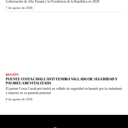
Gobernación de Alto Paraná y la Presidencia de la República en 2028.
7 de agosto de 2026
REGIÓN
PUENTE COSTA CAVALCANTI TENDRÁ VALLADO DE SEGURIDAD Y
PASARELA REVITALIZADA
El puente Costa Cavalcanti tendrá un vallado de seguridad reclamado por la ciudadanía
y mejoras en su pasarela peatonal.
6 de agosto de 2026