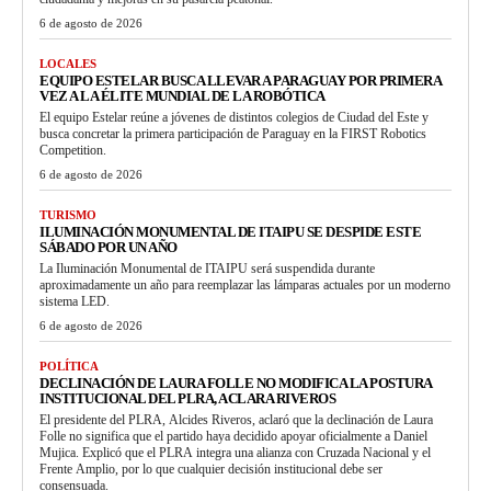
6 de agosto de 2026
LOCALES
EQUIPO ESTELAR BUSCA LLEVAR A PARAGUAY POR PRIMERA
VEZ A LA ÉLITE MUNDIAL DE LA ROBÓTICA
El equipo Estelar reúne a jóvenes de distintos colegios de Ciudad del Este y
busca concretar la primera participación de Paraguay en la FIRST Robotics
Competition.
6 de agosto de 2026
TURISMO
ILUMINACIÓN MONUMENTAL DE ITAIPU SE DESPIDE ESTE
SÁBADO POR UN AÑO
La Iluminación Monumental de ITAIPU será suspendida durante
aproximadamente un año para reemplazar las lámparas actuales por un moderno
sistema LED.
6 de agosto de 2026
POLÍTICA
DECLINACIÓN DE LAURA FOLLE NO MODIFICA LA POSTURA
INSTITUCIONAL DEL PLRA, ACLARA RIVEROS
El presidente del PLRA, Alcides Riveros, aclaró que la declinación de Laura
Folle no significa que el partido haya decidido apoyar oficialmente a Daniel
Mujica. Explicó que el PLRA integra una alianza con Cruzada Nacional y el
Frente Amplio, por lo que cualquier decisión institucional debe ser
consensuada.