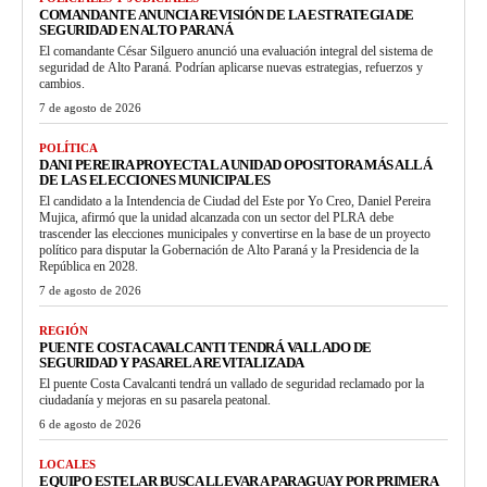
COMANDANTE ANUNCIA REVISIÓN DE LA ESTRATEGIA DE
SEGURIDAD EN ALTO PARANÁ
El comandante César Silguero anunció una evaluación integral del sistema de
seguridad de Alto Paraná. Podrían aplicarse nuevas estrategias, refuerzos y
cambios.
7 de agosto de 2026
POLÍTICA
DANI PEREIRA PROYECTA LA UNIDAD OPOSITORA MÁS ALLÁ
DE LAS ELECCIONES MUNICIPALES
El candidato a la Intendencia de Ciudad del Este por Yo Creo, Daniel Pereira
Mujica, afirmó que la unidad alcanzada con un sector del PLRA debe
trascender las elecciones municipales y convertirse en la base de un proyecto
político para disputar la Gobernación de Alto Paraná y la Presidencia de la
República en 2028.
7 de agosto de 2026
REGIÓN
PUENTE COSTA CAVALCANTI TENDRÁ VALLADO DE
SEGURIDAD Y PASARELA REVITALIZADA
El puente Costa Cavalcanti tendrá un vallado de seguridad reclamado por la
ciudadanía y mejoras en su pasarela peatonal.
6 de agosto de 2026
LOCALES
EQUIPO ESTELAR BUSCA LLEVAR A PARAGUAY POR PRIMERA