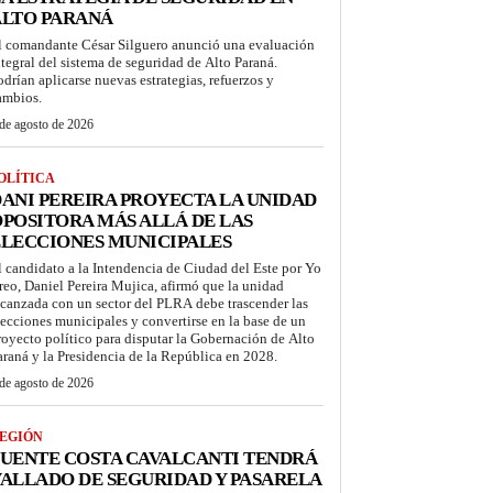
ALTO PARANÁ
l comandante César Silguero anunció una evaluación
ntegral del sistema de seguridad de Alto Paraná.
odrían aplicarse nuevas estrategias, refuerzos y
ambios.
de agosto de 2026
OLÍTICA
ANI PEREIRA PROYECTA LA UNIDAD
POSITORA MÁS ALLÁ DE LAS
LECCIONES MUNICIPALES
l candidato a la Intendencia de Ciudad del Este por Yo
reo, Daniel Pereira Mujica, afirmó que la unidad
lcanzada con un sector del PLRA debe trascender las
lecciones municipales y convertirse en la base de un
royecto político para disputar la Gobernación de Alto
araná y la Presidencia de la República en 2028.
de agosto de 2026
EGIÓN
UENTE COSTA CAVALCANTI TENDRÁ
ALLADO DE SEGURIDAD Y PASARELA