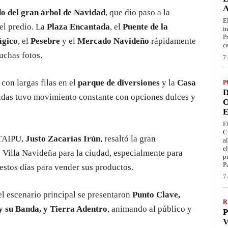
o del gran árbol de Navidad
, que dio paso a la
E
del predio. La
Plaza Encantada
, el
Puente de la
i
P
ágico
, el
Pesebre
y el
Mercado Navideño
rápidamente
c
uchas fotos.
7 
con largas filas en el
parque de diversiones
y la
Casa
P
D
midas tuvo movimiento constante con opciones dulces y
O
E
E
C
 ITAIPU,
Justo Zacarías Irún
, resaltó la gran
a
e
 Villa Navideña para la ciudad, especialmente para
p
P
stos días para vender sus productos.
7 
el escenario principal se presentaron
Punto Clave,
R
y su Banda, y Tierra Adentro
, animando al público y
P
V