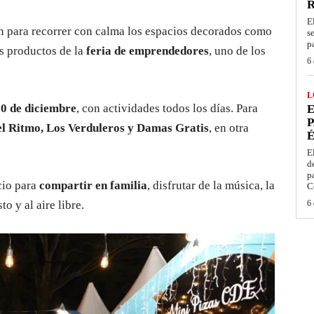
E
 para recorrer con calma los espacios decorados como
s
p
os productos de la
feria de emprendedores
, uno de los
6 
L
0 de diciembre
, con actividades todos los días. Para
E
P
el Ritmo, Los Verduleros y Damas Gratis
, en otra
É
E
d
p
cio para
compartir en familia
, disfrutar de la música, la
C
o y al aire libre.
6 