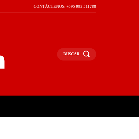
CONTÁCTENOS: +595 993 511788
BUSCAR
ICA
REGIÓN
FRONTERA
S