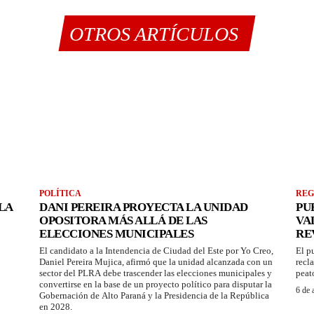
OTROS ARTÍCULOS
POLÍTICA
REG
LA
DANI PEREIRA PROYECTA LA UNIDAD
PU
OPOSITORA MÁS ALLÁ DE LAS
VA
ELECCIONES MUNICIPALES
RE
El candidato a la Intendencia de Ciudad del Este por Yo Creo,
El p
Daniel Pereira Mujica, afirmó que la unidad alcanzada con un
recl
sector del PLRA debe trascender las elecciones municipales y
peat
convertirse en la base de un proyecto político para disputar la
6 de 
Gobernación de Alto Paraná y la Presidencia de la República
en 2028.