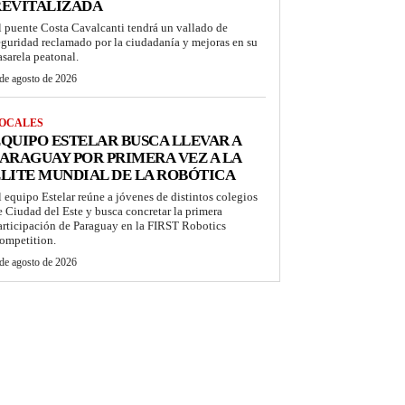
REVITALIZADA
l puente Costa Cavalcanti tendrá un vallado de
eguridad reclamado por la ciudadanía y mejoras en su
asarela peatonal.
de agosto de 2026
OCALES
QUIPO ESTELAR BUSCA LLEVAR A
ARAGUAY POR PRIMERA VEZ A LA
LITE MUNDIAL DE LA ROBÓTICA
l equipo Estelar reúne a jóvenes de distintos colegios
e Ciudad del Este y busca concretar la primera
articipación de Paraguay en la FIRST Robotics
ompetition.
de agosto de 2026