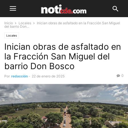
Inicio
Locales
Inician obras de asfaltado en la Fracción San Miguel
del barrio Don...
Locales
Inician obras de asfaltado en
la Fracción San Miguel del
barrio Don Bosco
0
Por
redacción
-
22 de enero de 2025