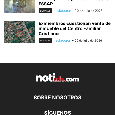
ESSAP
redacción
-
30 de julio de 2026
LOCALES
Exmiembros cuestionan venta de
inmueble del Centro Familiar
Cristiano
redacción
-
29 de julio de 2026
LOCALES
SOBRE NOSOTROS
SÍGUENOS