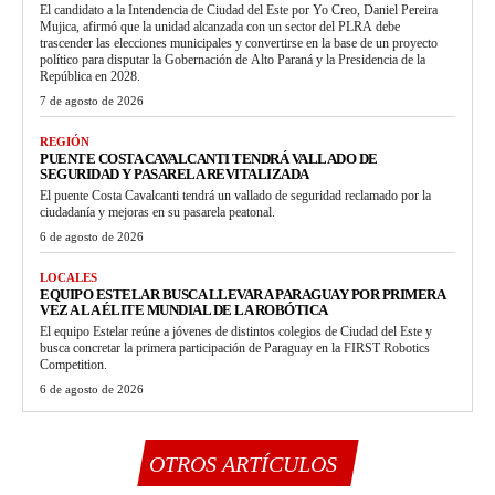
El candidato a la Intendencia de Ciudad del Este por Yo Creo, Daniel Pereira
Mujica, afirmó que la unidad alcanzada con un sector del PLRA debe
trascender las elecciones municipales y convertirse en la base de un proyecto
político para disputar la Gobernación de Alto Paraná y la Presidencia de la
República en 2028.
7 de agosto de 2026
REGIÓN
PUENTE COSTA CAVALCANTI TENDRÁ VALLADO DE
SEGURIDAD Y PASARELA REVITALIZADA
El puente Costa Cavalcanti tendrá un vallado de seguridad reclamado por la
ciudadanía y mejoras en su pasarela peatonal.
6 de agosto de 2026
LOCALES
EQUIPO ESTELAR BUSCA LLEVAR A PARAGUAY POR PRIMERA
VEZ A LA ÉLITE MUNDIAL DE LA ROBÓTICA
El equipo Estelar reúne a jóvenes de distintos colegios de Ciudad del Este y
busca concretar la primera participación de Paraguay en la FIRST Robotics
Competition.
6 de agosto de 2026
OTROS ARTÍCULOS