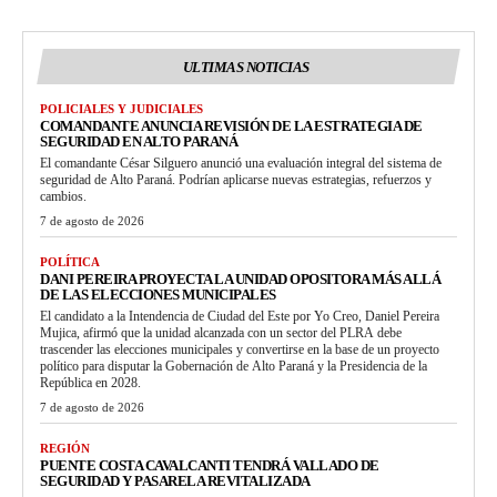
ULTIMAS NOTICIAS
POLICIALES Y JUDICIALES
COMANDANTE ANUNCIA REVISIÓN DE LA ESTRATEGIA DE
SEGURIDAD EN ALTO PARANÁ
El comandante César Silguero anunció una evaluación integral del sistema de
seguridad de Alto Paraná. Podrían aplicarse nuevas estrategias, refuerzos y
cambios.
7 de agosto de 2026
POLÍTICA
DANI PEREIRA PROYECTA LA UNIDAD OPOSITORA MÁS ALLÁ
DE LAS ELECCIONES MUNICIPALES
El candidato a la Intendencia de Ciudad del Este por Yo Creo, Daniel Pereira
Mujica, afirmó que la unidad alcanzada con un sector del PLRA debe
trascender las elecciones municipales y convertirse en la base de un proyecto
político para disputar la Gobernación de Alto Paraná y la Presidencia de la
República en 2028.
7 de agosto de 2026
REGIÓN
PUENTE COSTA CAVALCANTI TENDRÁ VALLADO DE
SEGURIDAD Y PASARELA REVITALIZADA