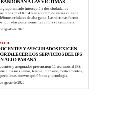
BANDONAN A LAS VÍCTIMAS
n grupo armado interceptó a dos ciudadanos
rasileños en el Km 4 y se apoderó de varias cajas de
eléfonos celulares de alta gama. Las víctimas fueron
bandonadas posteriormente junto a su camioneta.
de agosto de 2026
ALUD
OCENTES Y ASEGURADOS EXIGEN
ORTALECER LOS SERVICIOS DEL IPS
N ALTO PARANÁ
ocentes y asegurados presentaron 11 reclamos al IPS,
ntre ellos más camas, terapia intensiva, medicamentos,
specialistas, nuevos quirófanos y tecnología.
de agosto de 2026