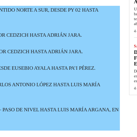
A
U
NTIDO NORTE A SUR, DESDE PY 02 HASTA
b
t
a
4 
OR CEDZICH HASTA ADRIÁN JARA.
S
OR CEDZICH HASTA ADRIÁN JARA.
D
F
E
SDE EUSEBIO AYALA HASTA PA’I PÉREZ.
D
e
e
RLOS ANTONIO LÓPEZ HASTA LUIS MARÍA
4 
 PASO DE NIVEL HASTA LUIS MARÍA ARGANA, EN