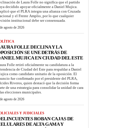
eclinación de Laura Folle no significa que el partido
aya decidido apoyar oficialmente a Daniel Mujica.
xplicó que el PLRA integra una alianza con Cruzada
acional y el Frente Amplio, por lo que cualquier
ecisión institucional debe ser consensuada.
de agosto de 2026
OLÍTICA
AURA FOLLE DECLINA Y LA
POSICIÓN SE UNE DETRÁS DE
ANIEL MUJICA EN CIUDAD DEL ESTE
aura Folle retiró oficialmente su candidatura a la
ntendencia de Ciudad del Este para respaldar a Daniel
ujica como candidato unitario de la oposición. El
nuncio fue confirmado por el presidente del PLRA,
lcides Riveros, quien destacó que la decisión forma
arte de una estrategia para consolidar la unidad de cara
 las elecciones municipales.
de agosto de 2026
OLICIALES Y JUDICIALES
ELINCUENTES ROBAN CAJAS DE
ELULARES DE ALTA GAMA Y