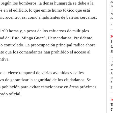
d
s. Según los bomberos, la densa humareda se debe a la
h
 en el edificio, lo que emite humo tóxico que está
E
N
microcentro, así como a habitantes de barrios cercanos.
d
5 
11:00 horas y, a pesar de los esfuerzos de múltiples
P
ad del Este, Minga Guazú, Hernandarias, Presidente
L
do controlado. La preocupación principal radica ahora
O
D
anto que los comandantes han prohibido el acceso al
L
ntiva.
I
M
a
o el cierre temporal de varias avenidas y calles
A
p
ivo de garantizar la seguridad de los ciudadanos. Se
a
a población para evitar estacionarse en áreas próximas
5 
cado oficial.
P
D
C