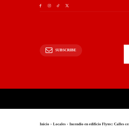
SUBSCRIBE
INICIO
POLICIALES Y
Inicio
Locales
Incendio en edificio Flytec: Calles 