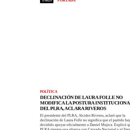
TAGS
PORTADA
POLÍTICA
DECLINACIÓN DE LAURA FOLLE NO
MODIFICA LA POSTURA INSTITUCIONA
DEL PLRA, ACLARA RIVEROS
El presidente del PLRA, Alcides Riveros, aclaró que la
declinación de Laura Folle no significa que el partido ha
decidido apoyar oficialmente a Daniel Mujica. Explicó q
PLRA integra una alianza con Cruzada Nacional y el Fre