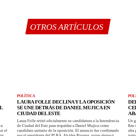
OTROS ARTÍCULOS
POLÍTICA
POL
LAURA FOLLE DECLINA Y LA OPOSICIÓN
DE
L
SE UNE DETRÁS DE DANIEL MUJICA EN
CE
CIUDAD DEL ESTE
AB
Laura Folle retiró oficialmente su candidatura a la Intendencia
Un g
ya
de Ciudad del Este para respaldar a Daniel Mujica como
Km 4
ue el
candidato unitario de la oposición. El anuncio fue confirmado
alta
nte
por el presidente del PLRA, Alcides Riveros, quien destacó
junt