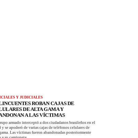
ICIALES Y JUDICIALES
LINCUENTES ROBAN CAJAS DE
LULARES DE ALTA GAMA Y
ANDONAN A LAS VÍCTIMAS
rupo armado interceptó a dos ciudadanos brasileños en el
 y se apoderó de varias cajas de teléfonos celulares de
 gama. Las víctimas fueron abandonadas posteriormente
o a su camioneta.