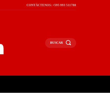
CONTÁCTENOS: +595 993 511788
BUSCAR
ICA
REGIÓN
FRONTERA
S