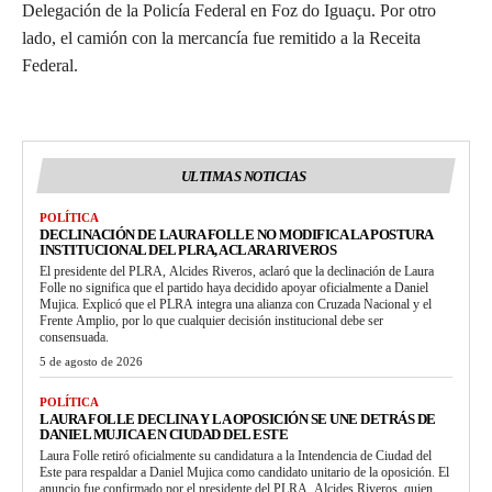
Delegación de la Policía Federal en Foz do Iguaçu. Por otro
lado, el camión con la mercancía fue remitido a la Receita
Federal.
ULTIMAS NOTICIAS
POLÍTICA
DECLINACIÓN DE LAURA FOLLE NO MODIFICA LA POSTURA
INSTITUCIONAL DEL PLRA, ACLARA RIVEROS
El presidente del PLRA, Alcides Riveros, aclaró que la declinación de Laura
Folle no significa que el partido haya decidido apoyar oficialmente a Daniel
Mujica. Explicó que el PLRA integra una alianza con Cruzada Nacional y el
Frente Amplio, por lo que cualquier decisión institucional debe ser
consensuada.
5 de agosto de 2026
POLÍTICA
LAURA FOLLE DECLINA Y LA OPOSICIÓN SE UNE DETRÁS DE
DANIEL MUJICA EN CIUDAD DEL ESTE
Laura Folle retiró oficialmente su candidatura a la Intendencia de Ciudad del
Este para respaldar a Daniel Mujica como candidato unitario de la oposición. El
anuncio fue confirmado por el presidente del PLRA, Alcides Riveros, quien