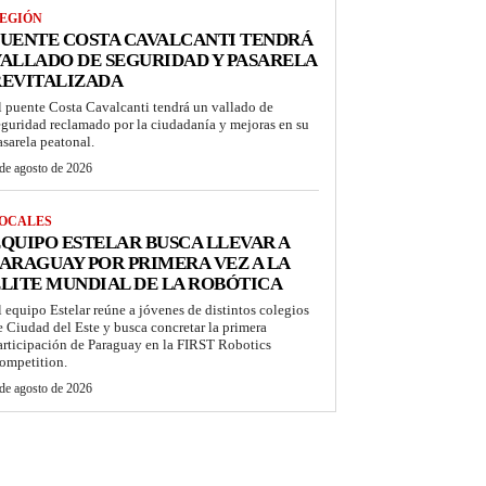
EGIÓN
UENTE COSTA CAVALCANTI TENDRÁ
ALLADO DE SEGURIDAD Y PASARELA
REVITALIZADA
l puente Costa Cavalcanti tendrá un vallado de
eguridad reclamado por la ciudadanía y mejoras en su
asarela peatonal.
de agosto de 2026
OCALES
QUIPO ESTELAR BUSCA LLEVAR A
ARAGUAY POR PRIMERA VEZ A LA
LITE MUNDIAL DE LA ROBÓTICA
l equipo Estelar reúne a jóvenes de distintos colegios
e Ciudad del Este y busca concretar la primera
articipación de Paraguay en la FIRST Robotics
ompetition.
de agosto de 2026