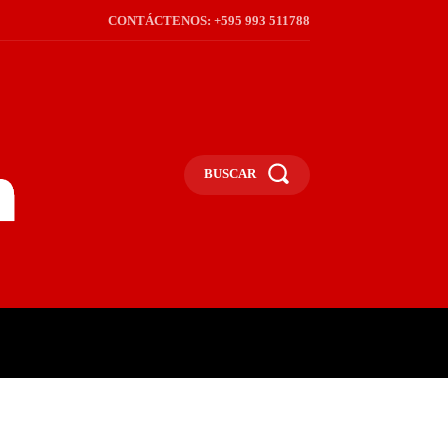
CONTÁCTENOS: +595 993 511788
BUSCAR
ICA
REGIÓN
FRONTERA
S