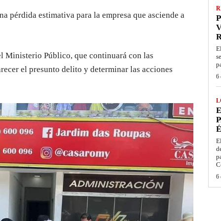
R
una pérdida estimativa para la empresa que asciende a
P
V
E
l Ministerio Público, que continuará con las
s
p
recer el presunto delito y determinar las acciones
6 
L
E
P
É
E
d
p
C
6 