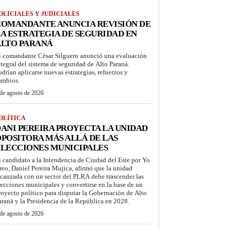
OLICIALES Y JUDICIALES
COMANDANTE ANUNCIA REVISIÓN DE
A ESTRATEGIA DE SEGURIDAD EN
ALTO PARANÁ
l comandante César Silguero anunció una evaluación
ntegral del sistema de seguridad de Alto Paraná.
odrían aplicarse nuevas estrategias, refuerzos y
ambios.
de agosto de 2026
OLÍTICA
ANI PEREIRA PROYECTA LA UNIDAD
POSITORA MÁS ALLÁ DE LAS
LECCIONES MUNICIPALES
l candidato a la Intendencia de Ciudad del Este por Yo
reo, Daniel Pereira Mujica, afirmó que la unidad
lcanzada con un sector del PLRA debe trascender las
lecciones municipales y convertirse en la base de un
royecto político para disputar la Gobernación de Alto
araná y la Presidencia de la República en 2028.
de agosto de 2026