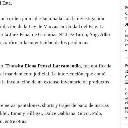
 Este.
P
una orden judicial relacionada con la investigación
L
iolación de la Ley de Marcas en Ciudad del Este. La
E
or la Juez Penal de Garantías Nº 4 De Turno, Abg.
Alba
i
P
ra confirmar la autenticidad de los productos
c
7 
to,
Transita Elena Penzzi Larramendia
, fue notificada
P
D
del mandamiento judicial. La intervención, que contó
O
en la incautación de un extenso inventario de productos
E
E
C
a
e
remeras, pantalones, shorts y trajes de baño de marcas
p
P
klei, Tommy Hilfiger, Dolce Gabbana, Gucci, Polo,
7 
, entre otras.