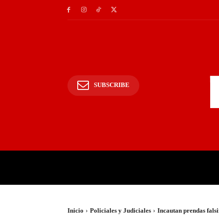
SUBSCRIBE
INICIO
POLICIALES Y
Inicio
Policiales y Judiciales
Incautan prendas fals