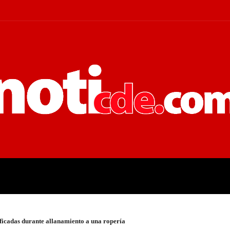
 JUDICIALES
ECONOMÍA
POLÍT
ificadas durante allanamiento a una ropería