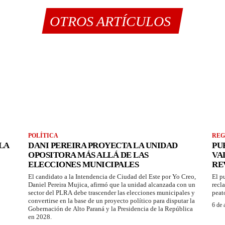
OTROS ARTÍCULOS
POLÍTICA
REG
LA
DANI PEREIRA PROYECTA LA UNIDAD
PU
OPOSITORA MÁS ALLÁ DE LAS
VA
ELECCIONES MUNICIPALES
RE
El candidato a la Intendencia de Ciudad del Este por Yo Creo,
El p
Daniel Pereira Mujica, afirmó que la unidad alcanzada con un
recl
sector del PLRA debe trascender las elecciones municipales y
peat
convertirse en la base de un proyecto político para disputar la
6 de 
Gobernación de Alto Paraná y la Presidencia de la República
en 2028.