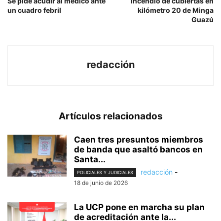
Se pide acudir al médico ante
Incendio de cubiertas en
un cuadro febril
kilómetro 20 de Minga
Guazú
redacción
Artículos relacionados
Caen tres presuntos miembros
de banda que asaltó bancos en
Santa...
redacción
-
POLICIALES Y JUDICIALES
18 de junio de 2026
La UCP pone en marcha su plan
de acreditación ante la...