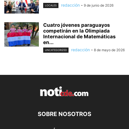
redacción
-
9 de junio de 2026
LOCALES
Cuatro jóvenes paraguayos
competirán en la Olimpiada
Internacional de Matemáticas
en...
redacción
-
8 de mayo de 2026
UNCATEGORIZED
SOBRE NOSOTROS