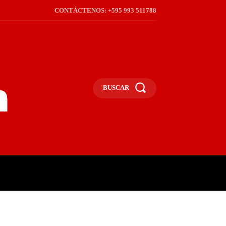
CONTÁCTENOS: +595 993 511788
BUSCAR
ICA
REGIÓN
FRONTERA
S