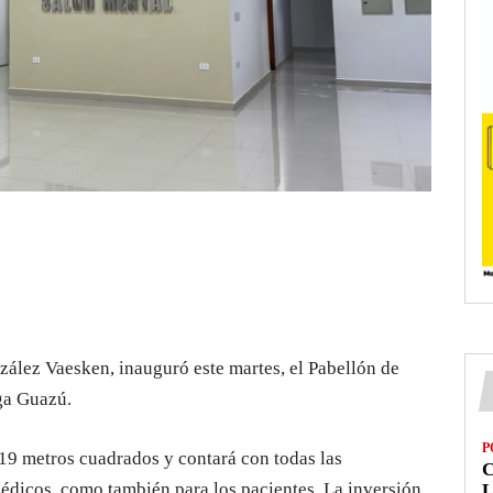
ález Vaesken, inauguró este martes, el Pabellón de
nga Guazú.
P
19 metros cuadrados y contará con todas las
édicos, como también para los pacientes. La inversión,
L