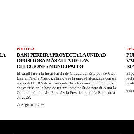
POLÍTICA
REG
LA
DANI PEREIRA PROYECTA LA UNIDAD
PU
OPOSITORA MÁS ALLÁ DE LAS
VA
ELECCIONES MUNICIPALES
RE
El candidato a la Intendencia de Ciudad del Este por Yo Creo,
El p
Daniel Pereira Mujica, afirmó que la unidad alcanzada con un
recl
sector del PLRA debe trascender las elecciones municipales y
peat
convertirse en la base de un proyecto político para disputar la
6 de 
Gobernación de Alto Paraná y la Presidencia de la República
en 2028.
7 de agosto de 2026