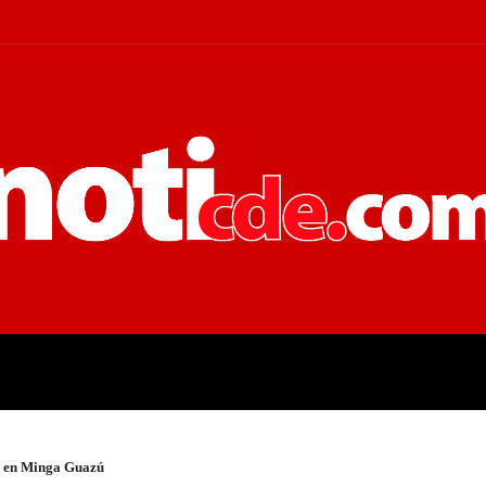
 JUDICIALES
ECONOMÍA
POLÍT
l en Minga Guazú