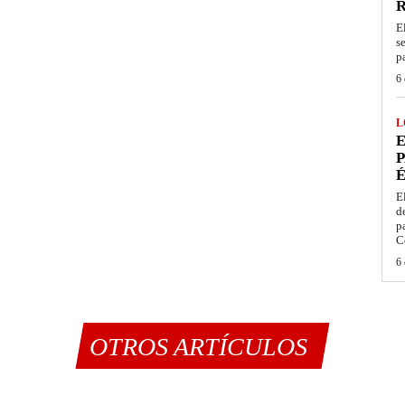
E
s
p
6 
L
E
P
É
E
d
p
C
6 
OTROS ARTÍCULOS