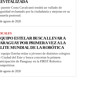
REVITALIZADA
l puente Costa Cavalcanti tendrá un vallado de
eguridad reclamado por la ciudadanía y mejoras en su
asarela peatonal.
de agosto de 2026
OCALES
QUIPO ESTELAR BUSCA LLEVAR A
ARAGUAY POR PRIMERA VEZ A LA
LITE MUNDIAL DE LA ROBÓTICA
l equipo Estelar reúne a jóvenes de distintos colegios
e Ciudad del Este y busca concretar la primera
articipación de Paraguay en la FIRST Robotics
ompetition.
de agosto de 2026