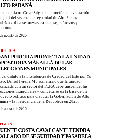
ALTO PARANÁ
l comandante César Silguero anunció una evaluación
ntegral del sistema de seguridad de Alto Paraná.
odrían aplicarse nuevas estrategias, refuerzos y
ambios.
de agosto de 2026
OLÍTICA
ANI PEREIRA PROYECTA LA UNIDAD
POSITORA MÁS ALLÁ DE LAS
LECCIONES MUNICIPALES
l candidato a la Intendencia de Ciudad del Este por Yo
reo, Daniel Pereira Mujica, afirmó que la unidad
lcanzada con un sector del PLRA debe trascender las
lecciones municipales y convertirse en la base de un
royecto político para disputar la Gobernación de Alto
araná y la Presidencia de la República en 2028.
de agosto de 2026
EGIÓN
UENTE COSTA CAVALCANTI TENDRÁ
ALLADO DE SEGURIDAD Y PASARELA