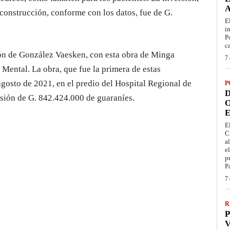
 construcción, conforme con los datos, fue de G.
E
i
P
c
ión de González Vaesken, con esta obra de Minga
7 
Mental. La obra, que fue la primera de estas
agosto de 2021, en el predio del Hospital Regional de
P
D
rsión de G. 842.424.000 de guaraníes.
O
E
E
C
a
e
p
P
7 
R
P
V