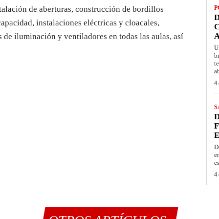
talación de aberturas, construcción de bordillos
P
D
apacidad, instalaciones eléctricas y cloacales,
C
A
s de iluminación y ventiladores en todas las aulas, así
U
b
t
a
4 
S
D
F
E
D
e
e
4 