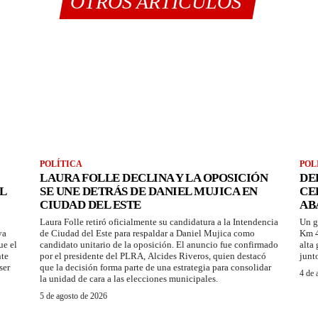
OTROS ARTÍCULOS
POLÍTICA
POL
LAURA FOLLE DECLINA Y LA OPOSICIÓN
DE
L
SE UNE DETRÁS DE DANIEL MUJICA EN
CE
CIUDAD DEL ESTE
AB
Laura Folle retiró oficialmente su candidatura a la Intendencia
Un g
ya
de Ciudad del Este para respaldar a Daniel Mujica como
Km 4
ue el
candidato unitario de la oposición. El anuncio fue confirmado
alta
nte
por el presidente del PLRA, Alcides Riveros, quien destacó
junt
ser
que la decisión forma parte de una estrategia para consolidar
4 de 
la unidad de cara a las elecciones municipales.
5 de agosto de 2026