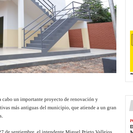
a cabo un importante proyecto de renovación y
tivas más antiguas del municipio, que atiende a un gran
s.
P
D
7 de septiembre, el intendente Miguel Prieto Vallejos,
M