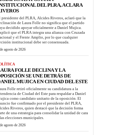
NSTITUCIONAL DEL PLRA, ACLARA
RIVEROS
l presidente del PLRA, Alcides Riveros, aclaró que la
eclinación de Laura Folle no significa que el partido
aya decidido apoyar oficialmente a Daniel Mujica.
xplicó que el PLRA integra una alianza con Cruzada
acional y el Frente Amplio, por lo que cualquier
ecisión institucional debe ser consensuada.
de agosto de 2026
OLÍTICA
AURA FOLLE DECLINA Y LA
POSICIÓN SE UNE DETRÁS DE
ANIEL MUJICA EN CIUDAD DEL ESTE
aura Folle retiró oficialmente su candidatura a la
ntendencia de Ciudad del Este para respaldar a Daniel
ujica como candidato unitario de la oposición. El
nuncio fue confirmado por el presidente del PLRA,
lcides Riveros, quien destacó que la decisión forma
arte de una estrategia para consolidar la unidad de cara
 las elecciones municipales.
de agosto de 2026