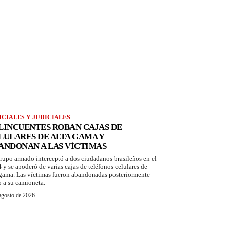
ICIALES Y JUDICIALES
LINCUENTES ROBAN CAJAS DE
LULARES DE ALTA GAMA Y
ANDONAN A LAS VÍCTIMAS
rupo armado interceptó a dos ciudadanos brasileños en el
 y se apoderó de varias cajas de teléfonos celulares de
 gama. Las víctimas fueron abandonadas posteriormente
o a su camioneta.
agosto de 2026