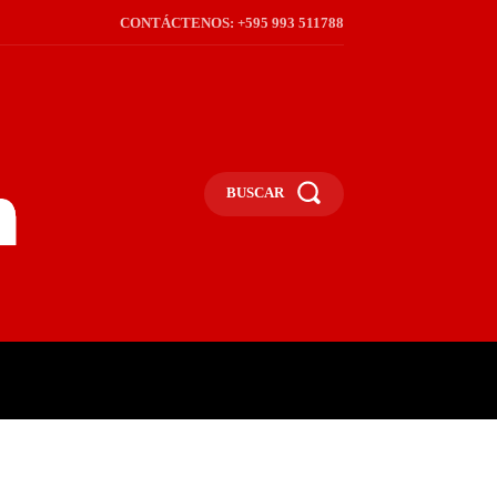
CONTÁCTENOS: +595 993 511788
BUSCAR
ICA
REGIÓN
FRONTERA
S