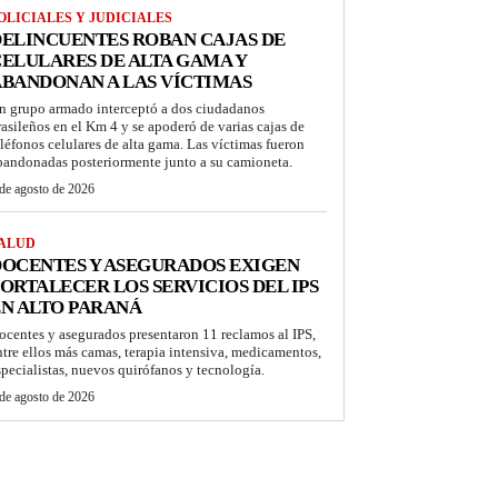
OLICIALES Y JUDICIALES
ELINCUENTES ROBAN CAJAS DE
ELULARES DE ALTA GAMA Y
BANDONAN A LAS VÍCTIMAS
n grupo armado interceptó a dos ciudadanos
rasileños en el Km 4 y se apoderó de varias cajas de
eléfonos celulares de alta gama. Las víctimas fueron
bandonadas posteriormente junto a su camioneta.
de agosto de 2026
ALUD
OCENTES Y ASEGURADOS EXIGEN
ORTALECER LOS SERVICIOS DEL IPS
N ALTO PARANÁ
ocentes y asegurados presentaron 11 reclamos al IPS,
ntre ellos más camas, terapia intensiva, medicamentos,
specialistas, nuevos quirófanos y tecnología.
de agosto de 2026