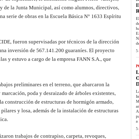
I
y de la Junta Municipal, así como alumnos, directivos,
na serie de obras en la Escuela Básica N° 1633 Espíritu
E
d
h
E
N
CIDE, fueron supervisadas por técnicos de la dirección
d
na inversión de 567.141.200 guaraníes. El proyecto
5 
ulas y estuvo a cargo de la empresa FANN S.A., que
P
L
O
D
ajos preliminares en el terreno, que abarcaron la
L
y marcación, poda y desraizado de árboles existentes,
I
 la construcción de estructuras de hormigón armado,
M
a
 pilares y losa, además de la instalación de estructuras
A
p
ica.
a
5 
lizaron trabajos de contrapiso, carpeta, revoques,