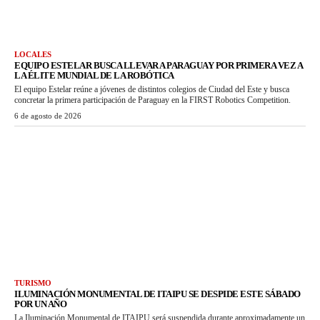
LOCALES
EQUIPO ESTELAR BUSCA LLEVAR A PARAGUAY POR PRIMERA VEZ A
LA ÉLITE MUNDIAL DE LA ROBÓTICA
El equipo Estelar reúne a jóvenes de distintos colegios de Ciudad del Este y busca
concretar la primera participación de Paraguay en la FIRST Robotics Competition.
6 de agosto de 2026
TURISMO
ILUMINACIÓN MONUMENTAL DE ITAIPU SE DESPIDE ESTE SÁBADO
POR UN AÑO
La Iluminación Monumental de ITAIPU será suspendida durante aproximadamente un