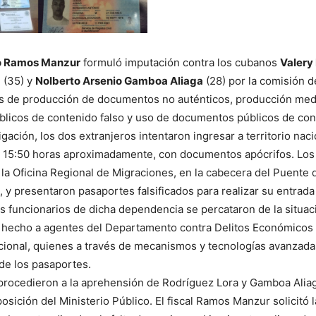
o Ramos Manzur
formuló imputación contra los cubanos
Valery
a
(35) y
Nolberto Arsenio Gamboa Aliaga
(28) por la comisión d
s de producción de documentos no auténticos, producción med
licos de contenido falso y uso de documentos públicos de cont
gación, los dos extranjeros intentaron ingresar a territorio naci
s 15:50 horas aproximadamente, con documentos apócrifos. Los
la Oficina Regional de Migraciones, en la cabecera del Puente 
, y presentaron pasaportes falsificados para realizar su entrada 
s funcionarios de dicha dependencia se percataron de la situaci
 hecho a agentes del Departamento contra Delitos Económicos 
acional, quienes a través de mecanismos y tecnologías avanzada
de los pasaportes.
rocedieron a la aprehensión de Rodríguez Lora y Gamboa Aliag
osición del Ministerio Público. El fiscal Ramos Manzur solicitó l