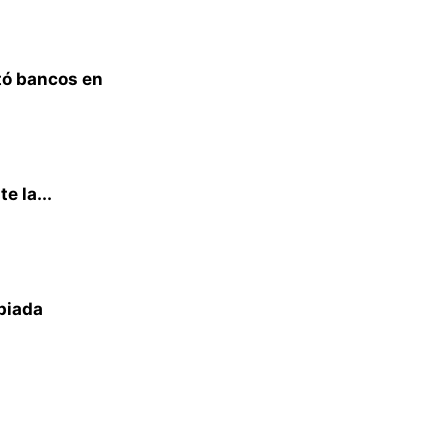
tó bancos en
e la...
piada