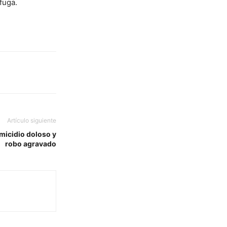
fuga.
Artículo siguiente
micidio doloso y
robo agravado