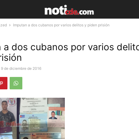
ized
Imputan a dos cubanos por varios delitos y piden prisión
 a dos cubanos por varios delit
risión
9 de diciembre de 2016