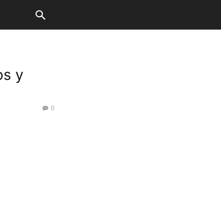
os y
0