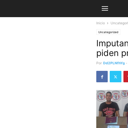
Inicio
Uncategor
Uncategorized
Imputan
piden p
Por
Dd2PLNfhYg
-