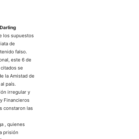
 Darling
e los supuestos
iata de
enido falso.
onal, este 6 de
 citados se
de la Amistad de
al país.
ón irregular y
y Financieros
s constaron las
a , quienes
a prisión