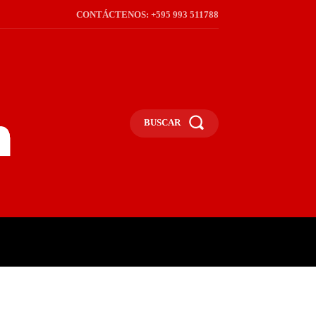
CONTÁCTENOS: +595 993 511788
BUSCAR
ICA
REGIÓN
FRONTERA
S