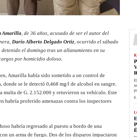
 Amarilla
, de 36 años, acusado de ser el autor del
inera,
Darío Alberto Delgado Ortiz
, ocurrido el sábado
 detenido el domingo tras un allanamiento en su
R
 cargos por homicidio doloso.
P
V
men, Amarilla había sido sometido a un control de
E
a, donde se le detectó 0,468 mg/l de alcohol en sangre.
s
p
na multa de G. 2.152.000 y retuvieron su vehículo. Este
6 
en habría proferido amenazas contra los inspectores
L
E
P
choso habría regresado al puesto a bordo de una
É
 con un arma de fuego. Dos de los disparos impactaron