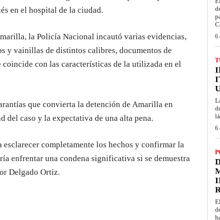
E
d
s en el hospital de la ciudad.
p
C
arilla, la Policía Nacional incautó varias evidencias,
6 
 y vainillas de distintos calibres, documentos de
T
oincide con las características de la utilizada en el
I
L
arantías que convierta la detención de Amarilla en
d
l
d del caso y la expectativa de una alta pena.
6 
a esclarecer completamente los hechos y confirmar la
P
ía enfrentar una condena significativa si se demuestra
D
M
tor Delgado Ortiz.
I
E
d
h