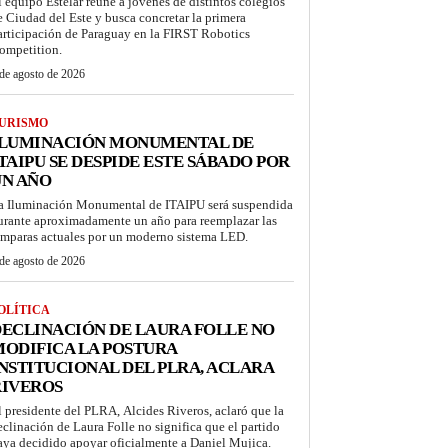
l equipo Estelar reúne a jóvenes de distintos colegios
e Ciudad del Este y busca concretar la primera
articipación de Paraguay en la FIRST Robotics
ompetition.
de agosto de 2026
URISMO
ILUMINACIÓN MONUMENTAL DE
TAIPU SE DESPIDE ESTE SÁBADO POR
UN AÑO
a Iluminación Monumental de ITAIPU será suspendida
urante aproximadamente un año para reemplazar las
ámparas actuales por un moderno sistema LED.
de agosto de 2026
OLÍTICA
ECLINACIÓN DE LAURA FOLLE NO
ODIFICA LA POSTURA
NSTITUCIONAL DEL PLRA, ACLARA
RIVEROS
l presidente del PLRA, Alcides Riveros, aclaró que la
eclinación de Laura Folle no significa que el partido
aya decidido apoyar oficialmente a Daniel Mujica.