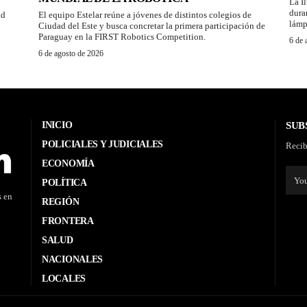
La I
dura
ad
El equipo Estelar reúne a jóvenes de distintos colegios de
lámp
Ciudad del Este y busca concretar la primera participación de
Paraguay en la FIRST Robotics Competition.
6 de 
6 de agosto de 2026
INICIO
SUB
POLICIALES Y JUDICIALES
Recib
ECONOMÍA
POLÍTICA
s en
REGIÓN
FRONTERA
SALUD
NACIONALES
LOCALES