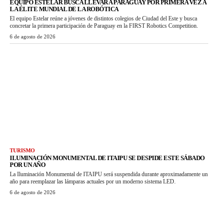
EQUIPO ESTELAR BUSCA LLEVAR A PARAGUAY POR PRIMERA VEZ A
LA ÉLITE MUNDIAL DE LA ROBÓTICA
El equipo Estelar reúne a jóvenes de distintos colegios de Ciudad del Este y busca
concretar la primera participación de Paraguay en la FIRST Robotics Competition.
6 de agosto de 2026
TURISMO
ILUMINACIÓN MONUMENTAL DE ITAIPU SE DESPIDE ESTE SÁBADO
POR UN AÑO
La Iluminación Monumental de ITAIPU será suspendida durante aproximadamente un
año para reemplazar las lámparas actuales por un moderno sistema LED.
6 de agosto de 2026