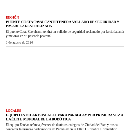
REGIÓN
PUENTE COSTA CAVALCANTI TENDRÁ VALLADO DE SEGURIDAD Y
PASARELA REVITALIZADA
El puente Costa Cavalcanti tendrá un vallado de seguridad reclamado por la ciudadanía
y mejoras en su pasarela peatonal.
6 de agosto de 2026
LOCALES
EQUIPO ESTELAR BUSCA LLEVAR A PARAGUAY POR PRIMERA VEZ A
LA ÉLITE MUNDIAL DE LA ROBÓTICA
El equipo Estelar reúne a jóvenes de distintos colegios de Ciudad del Este y busca
concretar la primera participación de Paraguay en la FIRST Robotics Competition.