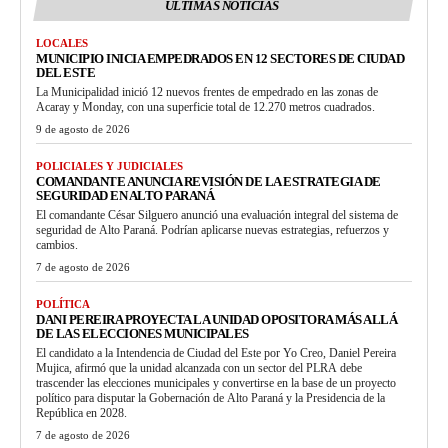
ULTIMAS NOTICIAS
LOCALES
MUNICIPIO INICIA EMPEDRADOS EN 12 SECTORES DE CIUDAD
DEL ESTE
La Municipalidad inició 12 nuevos frentes de empedrado en las zonas de
Acaray y Monday, con una superficie total de 12.270 metros cuadrados.
9 de agosto de 2026
POLICIALES Y JUDICIALES
COMANDANTE ANUNCIA REVISIÓN DE LA ESTRATEGIA DE
SEGURIDAD EN ALTO PARANÁ
El comandante César Silguero anunció una evaluación integral del sistema de
seguridad de Alto Paraná. Podrían aplicarse nuevas estrategias, refuerzos y
cambios.
7 de agosto de 2026
POLÍTICA
DANI PEREIRA PROYECTA LA UNIDAD OPOSITORA MÁS ALLÁ
DE LAS ELECCIONES MUNICIPALES
El candidato a la Intendencia de Ciudad del Este por Yo Creo, Daniel Pereira
Mujica, afirmó que la unidad alcanzada con un sector del PLRA debe
trascender las elecciones municipales y convertirse en la base de un proyecto
político para disputar la Gobernación de Alto Paraná y la Presidencia de la
República en 2028.
7 de agosto de 2026