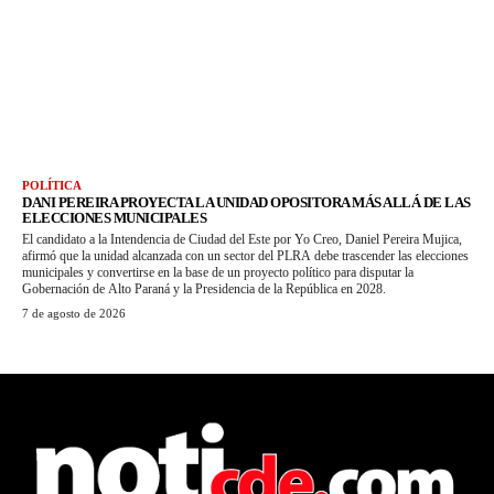
POLÍTICA
DANI PEREIRA PROYECTA LA UNIDAD OPOSITORA MÁS ALLÁ DE LAS
ELECCIONES MUNICIPALES
El candidato a la Intendencia de Ciudad del Este por Yo Creo, Daniel Pereira Mujica,
afirmó que la unidad alcanzada con un sector del PLRA debe trascender las elecciones
municipales y convertirse en la base de un proyecto político para disputar la
Gobernación de Alto Paraná y la Presidencia de la República en 2028.
7 de agosto de 2026