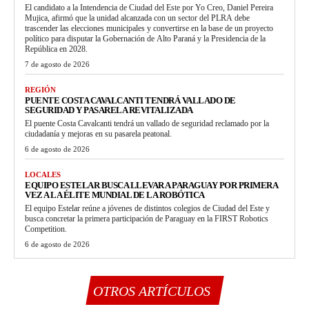
El candidato a la Intendencia de Ciudad del Este por Yo Creo, Daniel Pereira
Mujica, afirmó que la unidad alcanzada con un sector del PLRA debe
trascender las elecciones municipales y convertirse en la base de un proyecto
político para disputar la Gobernación de Alto Paraná y la Presidencia de la
República en 2028.
7 de agosto de 2026
REGIÓN
PUENTE COSTA CAVALCANTI TENDRÁ VALLADO DE
SEGURIDAD Y PASARELA REVITALIZADA
El puente Costa Cavalcanti tendrá un vallado de seguridad reclamado por la
ciudadanía y mejoras en su pasarela peatonal.
6 de agosto de 2026
LOCALES
EQUIPO ESTELAR BUSCA LLEVAR A PARAGUAY POR PRIMERA
VEZ A LA ÉLITE MUNDIAL DE LA ROBÓTICA
El equipo Estelar reúne a jóvenes de distintos colegios de Ciudad del Este y
busca concretar la primera participación de Paraguay en la FIRST Robotics
Competition.
6 de agosto de 2026
OTROS ARTÍCULOS