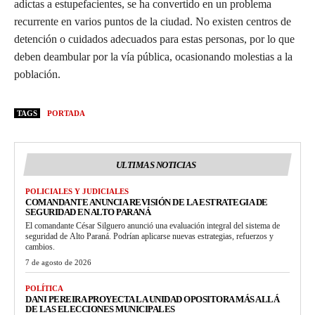
adictas a estupefacientes, se ha convertido en un problema
recurrente en varios puntos de la ciudad. No existen centros de
detención o cuidados adecuados para estas personas, por lo que
deben deambular por la vía pública, ocasionando molestias a la
población.
TAGS
PORTADA
ULTIMAS NOTICIAS
POLICIALES Y JUDICIALES
COMANDANTE ANUNCIA REVISIÓN DE LA ESTRATEGIA DE
SEGURIDAD EN ALTO PARANÁ
El comandante César Silguero anunció una evaluación integral del sistema de
seguridad de Alto Paraná. Podrían aplicarse nuevas estrategias, refuerzos y
cambios.
7 de agosto de 2026
POLÍTICA
DANI PEREIRA PROYECTA LA UNIDAD OPOSITORA MÁS ALLÁ
DE LAS ELECCIONES MUNICIPALES