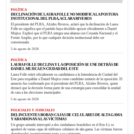
POLÍTICA
DECLINACIÓN DE LAURA FOLLE NO MODIFICA LA POSTURA
INSTITUCIONAL DEL PLRA, ACLARA RIVEROS
El presidente del PLRA, Alcides Riveros, aclaró que la declinación de Laura
Folle no significa que el partido haya decidido apoyar oficialmente a Daniel
Mujica. Explicó que el PLRA integra una alianza con Cruzada Nacional y el
Frente Amplio, por lo que cualquier decisión institucional debe ser
consensuada.
5 de agosto de 2026
POLÍTICA
LAURA FOLLE DECLINA Y LA OPOSICIÓN SE UNE DETRÁS DE
DANIEL MUJICA EN CIUDAD DEL ESTE
Laura Folle retiró oficialmente su candidatura a la Intendencia de Ciudad del
Este para respaldar a Daniel Mujica como candidato unitario de la oposición. El
anuncio fue confirmado por el presidente del PLRA, Alcides Riveros, quien
destacó que la decisión forma parte de una estrategia para consolidar la unidad
de cara a las elecciones municipales.
5 de agosto de 2026
POLICIALES Y JUDICIALES
DELINCUENTES ROBAN CAJAS DE CELULARES DE ALTA GAMA
Y ABANDONAN A LAS VÍCTIMAS
Un grupo armado interceptó a dos ciudadanos brasileños en el Km 4 y se
apoderó de varias cajas de teléfonos celulares de alta gama. Las víctimas fueron
abandonadas posteriormente junto a su camioneta.