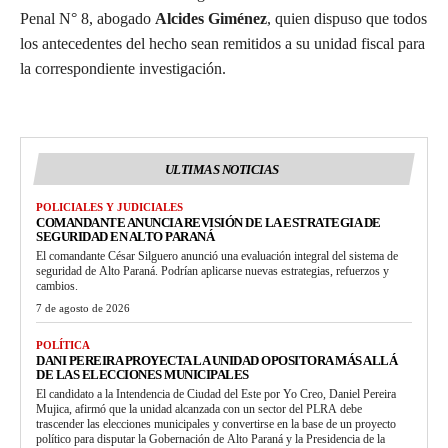
Penal N° 8, abogado
Alcides Giménez
, quien dispuso que todos
los antecedentes del hecho sean remitidos a su unidad fiscal para
la correspondiente investigación.
ULTIMAS NOTICIAS
POLICIALES Y JUDICIALES
COMANDANTE ANUNCIA REVISIÓN DE LA ESTRATEGIA DE
SEGURIDAD EN ALTO PARANÁ
El comandante César Silguero anunció una evaluación integral del sistema de
seguridad de Alto Paraná. Podrían aplicarse nuevas estrategias, refuerzos y
cambios.
7 de agosto de 2026
POLÍTICA
DANI PEREIRA PROYECTA LA UNIDAD OPOSITORA MÁS ALLÁ
DE LAS ELECCIONES MUNICIPALES
El candidato a la Intendencia de Ciudad del Este por Yo Creo, Daniel Pereira
Mujica, afirmó que la unidad alcanzada con un sector del PLRA debe
trascender las elecciones municipales y convertirse en la base de un proyecto
político para disputar la Gobernación de Alto Paraná y la Presidencia de la