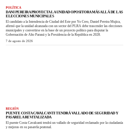
POLÍTICA
DANI PEREIRA PROYECTA LA UNIDAD OPOSITORA MÁS ALLÁ DE LAS
ELECCIONES MUNICIPALES
El candidato a la Intendencia de Ciudad del Este por Yo Creo, Daniel Pereira Mujica,
afirmó que la unidad alcanzada con un sector del PLRA debe trascender las elecciones
municipales y convertirse en la base de un proyecto político para disputar la
Gobernación de Alto Paraná y la Presidencia de la República en 2028.
7 de agosto de 2026
REGIÓN
PUENTE COSTA CAVALCANTI TENDRÁ VALLADO DE SEGURIDAD Y
PASARELA REVITALIZADA
El puente Costa Cavalcanti tendrá un vallado de seguridad reclamado por la ciudadanía
y mejoras en su pasarela peatonal.