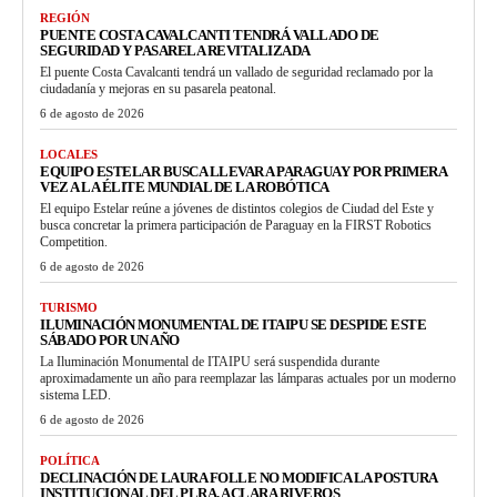
REGIÓN
PUENTE COSTA CAVALCANTI TENDRÁ VALLADO DE
SEGURIDAD Y PASARELA REVITALIZADA
El puente Costa Cavalcanti tendrá un vallado de seguridad reclamado por la
ciudadanía y mejoras en su pasarela peatonal.
6 de agosto de 2026
LOCALES
EQUIPO ESTELAR BUSCA LLEVAR A PARAGUAY POR PRIMERA
VEZ A LA ÉLITE MUNDIAL DE LA ROBÓTICA
El equipo Estelar reúne a jóvenes de distintos colegios de Ciudad del Este y
busca concretar la primera participación de Paraguay en la FIRST Robotics
Competition.
6 de agosto de 2026
TURISMO
ILUMINACIÓN MONUMENTAL DE ITAIPU SE DESPIDE ESTE
SÁBADO POR UN AÑO
La Iluminación Monumental de ITAIPU será suspendida durante
aproximadamente un año para reemplazar las lámparas actuales por un moderno
sistema LED.
6 de agosto de 2026
POLÍTICA
DECLINACIÓN DE LAURA FOLLE NO MODIFICA LA POSTURA
INSTITUCIONAL DEL PLRA, ACLARA RIVEROS