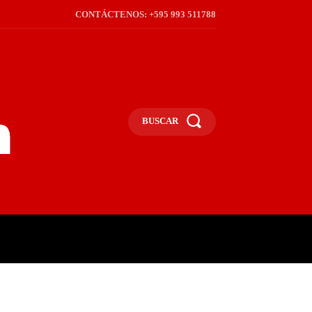
CONTÁCTENOS: +595 993 511788
BUSCAR
ICA
REGIÓN
FRONTERA
S