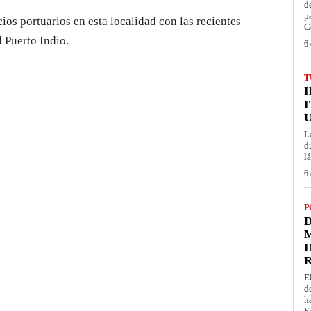
d
p
ios portuarios en esta localidad con las recientes
C
l Puerto Indio.
6 
T
I
L
d
l
6 
P
D
M
I
E
d
h
E