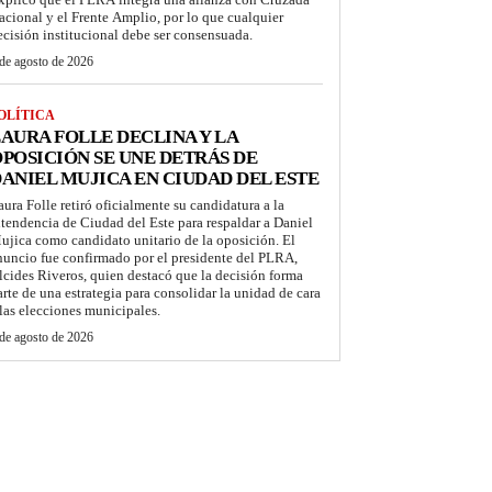
acional y el Frente Amplio, por lo que cualquier
ecisión institucional debe ser consensuada.
de agosto de 2026
OLÍTICA
AURA FOLLE DECLINA Y LA
POSICIÓN SE UNE DETRÁS DE
ANIEL MUJICA EN CIUDAD DEL ESTE
aura Folle retiró oficialmente su candidatura a la
ntendencia de Ciudad del Este para respaldar a Daniel
ujica como candidato unitario de la oposición. El
nuncio fue confirmado por el presidente del PLRA,
lcides Riveros, quien destacó que la decisión forma
arte de una estrategia para consolidar la unidad de cara
 las elecciones municipales.
de agosto de 2026