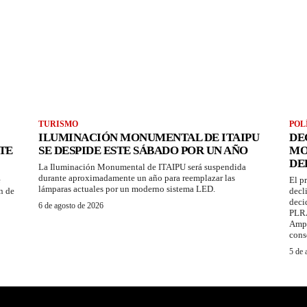
TURISMO
POL
ILUMINACIÓN MONUMENTAL DE ITAIPU
DE
TE
SE DESPIDE ESTE SÁBADO POR UN AÑO
MO
DE
La Iluminación Monumental de ITAIPU será suspendida
durante aproximadamente un año para reemplazar las
e
El p
lámparas actuales por un moderno sistema LED.
n de
decl
deci
6 de agosto de 2026
PLRA
Ampl
cons
5 de 