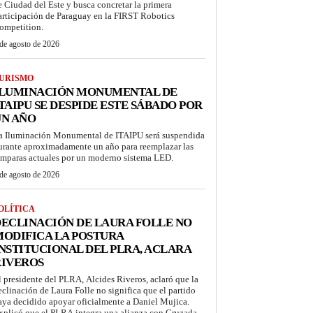
e Ciudad del Este y busca concretar la primera
articipación de Paraguay en la FIRST Robotics
ompetition.
de agosto de 2026
URISMO
ILUMINACIÓN MONUMENTAL DE
TAIPU SE DESPIDE ESTE SÁBADO POR
UN AÑO
a Iluminación Monumental de ITAIPU será suspendida
urante aproximadamente un año para reemplazar las
ámparas actuales por un moderno sistema LED.
de agosto de 2026
OLÍTICA
ECLINACIÓN DE LAURA FOLLE NO
ODIFICA LA POSTURA
NSTITUCIONAL DEL PLRA, ACLARA
RIVEROS
l presidente del PLRA, Alcides Riveros, aclaró que la
eclinación de Laura Folle no significa que el partido
aya decidido apoyar oficialmente a Daniel Mujica.
xplicó que el PLRA integra una alianza con Cruzada