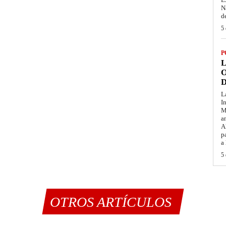
N
d
5 
P
L
O
D
L
I
M
a
A
p
a
5 
OTROS ARTÍCULOS