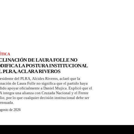
ÍTICA
CLINACIÓN DE LAURA FOLLE NO
DIFICA LA POSTURA INSTITUCIONAL
L PLRA, ACLARA RIVEROS
residente del PLRA, Alcides Riveros, aclaró que la
inación de Laura Folle no significa que el partido haya
dido apoyar oficialmente a Daniel Mujica. Explicó que el
 integra una alianza con Cruzada Nacional y el Frente
io, por lo que cualquier decisión institucional debe ser
ensuada.
agosto de 2026