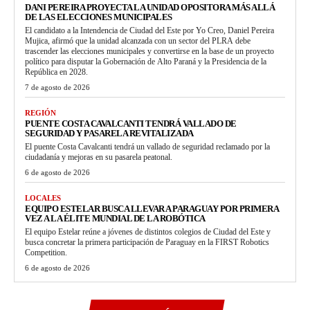
DANI PEREIRA PROYECTA LA UNIDAD OPOSITORA MÁS ALLÁ
DE LAS ELECCIONES MUNICIPALES
El candidato a la Intendencia de Ciudad del Este por Yo Creo, Daniel Pereira
Mujica, afirmó que la unidad alcanzada con un sector del PLRA debe
trascender las elecciones municipales y convertirse en la base de un proyecto
político para disputar la Gobernación de Alto Paraná y la Presidencia de la
República en 2028.
7 de agosto de 2026
REGIÓN
PUENTE COSTA CAVALCANTI TENDRÁ VALLADO DE
SEGURIDAD Y PASARELA REVITALIZADA
El puente Costa Cavalcanti tendrá un vallado de seguridad reclamado por la
ciudadanía y mejoras en su pasarela peatonal.
6 de agosto de 2026
LOCALES
EQUIPO ESTELAR BUSCA LLEVAR A PARAGUAY POR PRIMERA
VEZ A LA ÉLITE MUNDIAL DE LA ROBÓTICA
El equipo Estelar reúne a jóvenes de distintos colegios de Ciudad del Este y
busca concretar la primera participación de Paraguay en la FIRST Robotics
Competition.
6 de agosto de 2026