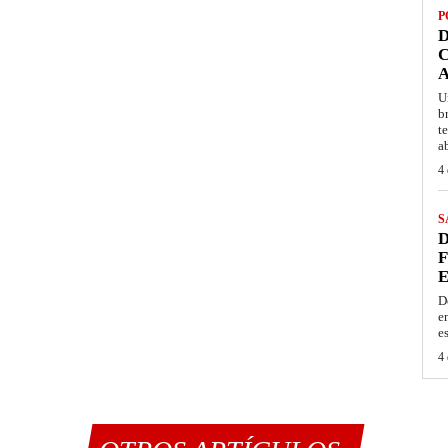
P
D
C
A
U
b
t
a
4 
S
D
F
E
D
e
e
4 