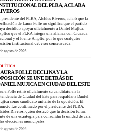
NSTITUCIONAL DEL PLRA, ACLARA
RIVEROS
l presidente del PLRA, Alcides Riveros, aclaró que la
eclinación de Laura Folle no significa que el partido
aya decidido apoyar oficialmente a Daniel Mujica.
xplicó que el PLRA integra una alianza con Cruzada
acional y el Frente Amplio, por lo que cualquier
ecisión institucional debe ser consensuada.
de agosto de 2026
OLÍTICA
AURA FOLLE DECLINA Y LA
POSICIÓN SE UNE DETRÁS DE
ANIEL MUJICA EN CIUDAD DEL ESTE
aura Folle retiró oficialmente su candidatura a la
ntendencia de Ciudad del Este para respaldar a Daniel
ujica como candidato unitario de la oposición. El
nuncio fue confirmado por el presidente del PLRA,
lcides Riveros, quien destacó que la decisión forma
arte de una estrategia para consolidar la unidad de cara
 las elecciones municipales.
de agosto de 2026