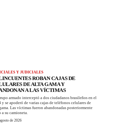
ICIALES Y JUDICIALES
LINCUENTES ROBAN CAJAS DE
LULARES DE ALTA GAMA Y
ANDONAN A LAS VÍCTIMAS
rupo armado interceptó a dos ciudadanos brasileños en el
 y se apoderó de varias cajas de teléfonos celulares de
 gama. Las víctimas fueron abandonadas posteriormente
o a su camioneta.
agosto de 2026