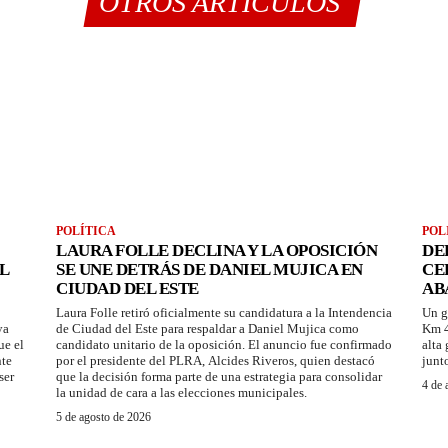
OTROS ARTÍCULOS
POLÍTICA
POL
LAURA FOLLE DECLINA Y LA OPOSICIÓN
DE
L
SE UNE DETRÁS DE DANIEL MUJICA EN
CE
CIUDAD DEL ESTE
AB
Laura Folle retiró oficialmente su candidatura a la Intendencia
Un g
ya
de Ciudad del Este para respaldar a Daniel Mujica como
Km 4
ue el
candidato unitario de la oposición. El anuncio fue confirmado
alta
nte
por el presidente del PLRA, Alcides Riveros, quien destacó
junt
ser
que la decisión forma parte de una estrategia para consolidar
4 de 
la unidad de cara a las elecciones municipales.
5 de agosto de 2026