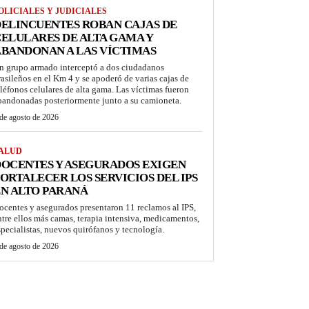
OLICIALES Y JUDICIALES
ELINCUENTES ROBAN CAJAS DE
ELULARES DE ALTA GAMA Y
BANDONAN A LAS VÍCTIMAS
n grupo armado interceptó a dos ciudadanos
rasileños en el Km 4 y se apoderó de varias cajas de
eléfonos celulares de alta gama. Las víctimas fueron
bandonadas posteriormente junto a su camioneta.
de agosto de 2026
ALUD
OCENTES Y ASEGURADOS EXIGEN
ORTALECER LOS SERVICIOS DEL IPS
N ALTO PARANÁ
ocentes y asegurados presentaron 11 reclamos al IPS,
ntre ellos más camas, terapia intensiva, medicamentos,
specialistas, nuevos quirófanos y tecnología.
de agosto de 2026