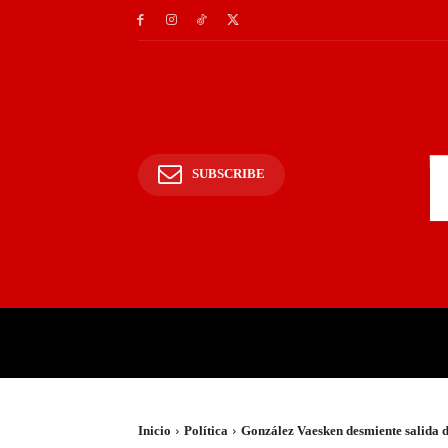
SUBSCRIBE
INICIO
POLICIALES Y
Inicio
Política
González Vaesken desmiente salida