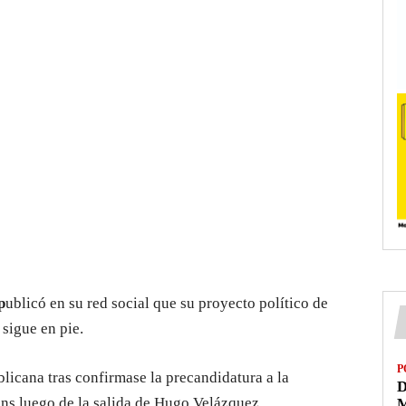
p
ublicó en su red social que su proyecto político de
sigue en pie.
P
licana tras confirmase la precandidatura a la
D
ns luego de la salida de Hugo Velázquez.
M