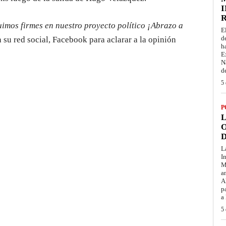
I
uimos firmes en nuestro proyecto político ¡Abrazo a
E
d
n su red social, Facebook para aclarar a la opinión
h
E
N
d
5 
P
L
O
D
L
I
M
a
A
p
a
5 