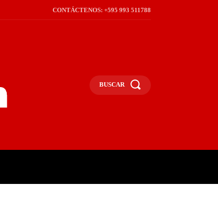
CONTÁCTENOS: +595 993 511788
BUSCAR
ICA
REGIÓN
FRONTERA
S