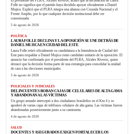
El presidente del PLRA, Alcides Riveros, aclaró que la declinación de Laura
Folle no significa que el partido haya decidido apoyar oficialmente a Daniel
Mujica. Explicó que el PLRA integra una alianza con Cruzada Nacional y el
Frente Amplio, por lo que cualquier decisión institucional debe ser
consensuada.
5 de agosto de 2026
POLÍTICA
LAURA FOLLE DECLINA Y LA OPOSICIÓN SE UNE DETRÁS DE
DANIEL MUJICA EN CIUDAD DEL ESTE
Laura Folle retiró oficialmente su candidatura a la Intendencia de Ciudad del
Este para respaldar a Daniel Mujica como candidato unitario de la oposición. El
anuncio fue confirmado por el presidente del PLRA, Alcides Riveros, quien
destacó que la decisión forma parte de una estrategia para consolidar la unidad
de cara a las elecciones municipales.
5 de agosto de 2026
POLICIALES Y JUDICIALES
DELINCUENTES ROBAN CAJAS DE CELULARES DE ALTA GAMA
Y ABANDONAN A LAS VÍCTIMAS
Un grupo armado interceptó a dos ciudadanos brasileños en el Km 4 y se
apoderó de varias cajas de teléfonos celulares de alta gama. Las víctimas fueron
abandonadas posteriormente junto a su camioneta.
4 de agosto de 2026
SALUD
DOCENTES Y ASEGURADOS EXIGEN FORTALECER LOS