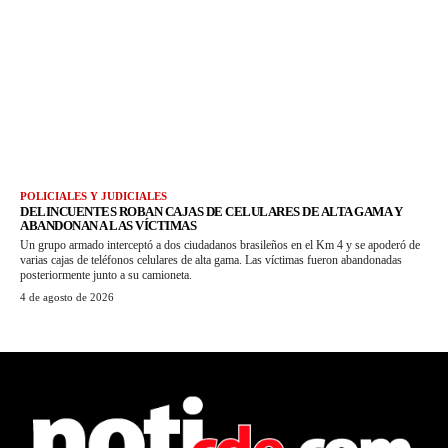
POLICIALES Y JUDICIALES
DELINCUENTES ROBAN CAJAS DE CELULARES DE ALTA GAMA Y
ABANDONAN A LAS VÍCTIMAS
Un grupo armado interceptó a dos ciudadanos brasileños en el Km 4 y se apoderó de
varias cajas de teléfonos celulares de alta gama. Las víctimas fueron abandonadas
posteriormente junto a su camioneta.
4 de agosto de 2026