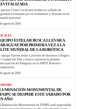
REVITALIZADA
l puente Costa Cavalcanti tendrá un vallado de
eguridad reclamado por la ciudadanía y mejoras en su
asarela peatonal.
de agosto de 2026
OCALES
QUIPO ESTELAR BUSCA LLEVAR A
ARAGUAY POR PRIMERA VEZ A LA
LITE MUNDIAL DE LA ROBÓTICA
l equipo Estelar reúne a jóvenes de distintos colegios
e Ciudad del Este y busca concretar la primera
articipación de Paraguay en la FIRST Robotics
ompetition.
de agosto de 2026
URISMO
ILUMINACIÓN MONUMENTAL DE
TAIPU SE DESPIDE ESTE SÁBADO POR
UN AÑO
a Iluminación Monumental de ITAIPU será suspendida
urante aproximadamente un año para reemplazar las