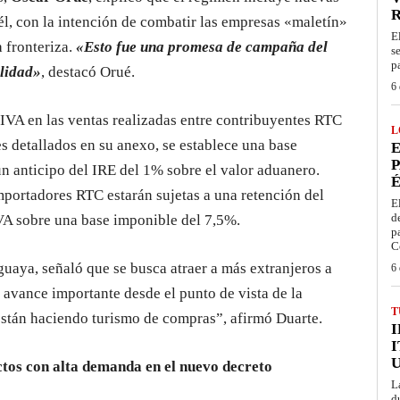
él, con la intención de combatir las empresas «maletín»
E
 fronteriza.
«Esto fue una promesa de campaña del
s
p
alidad»
, destacó Orué.
6 
IVA en las ventas realizadas entre contribuyentes RTC
L
nes detallados en su anexo, se establece una base
E
P
n anticipo del IRE del 1% sobre el valor aduanero.
É
mportadores RTC estarán sujetas a una retención del
E
d
VA sobre una base imponible del 7,5%.
p
C
guaya, señaló que se busca atraer a más extranjeros a
6 
 avance importante desde el punto de vista de la
T
están haciendo turismo de compras”, afirmó Duarte.
I
ctos con alta demanda en el nuevo decreto
L
d