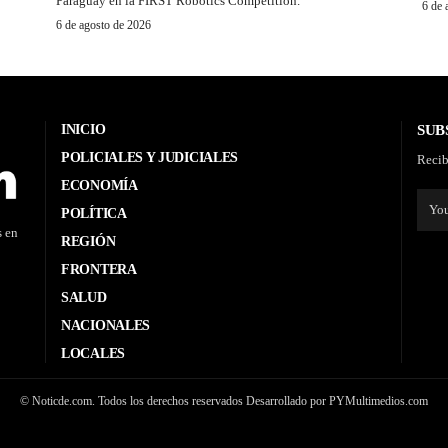
Paraguay en la FIRST Robotics Competition.
6 de 
6 de agosto de 2026
INICIO
SUB
POLICIALES Y JUDICIALES
Recib
ECONOMÍA
POLÍTICA
s en
REGIÓN
FRONTERA
SALUD
NACIONALES
LOCALES
© Noticde.com. Todos los derechos reservados Desarrollado por PYMultimedios.com