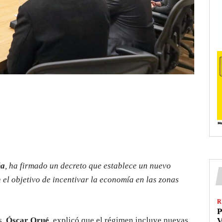
ña
, ha firmado un decreto que establece un nuevo
l objetivo de incentivar la economía en las zonas
R
P
s,
Óscar Orué
, explicó que el régimen incluye nuevas
V