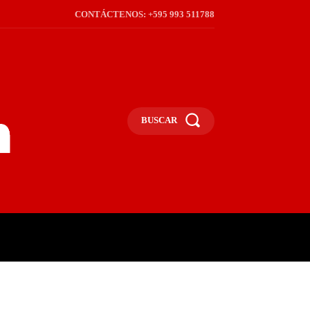
CONTÁCTENOS: +595 993 511788
BUSCAR
ICA
REGIÓN
FRONTERA
S