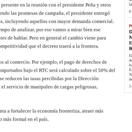
presente en la reunión con el presidente Peña y otros
l
6 
endo las promesas de campaña, el presidente entregó
tos, incluyendo aquellos con mayor demanda comercial.
P
mpo de analizar, por eso vamos a mirar bien ese
D
M
tes de hablar. Pero en general el cambio viene para
I
petitividad que el decreto traerá a la frontera.
E
d
os al comercio. Por ejemplo, el pago de derechos de
h
mportados bajo el RTC será calculado sobre el 50% del
E
N
se reducen las tasas percibidas por la Dirección
d
el servicio de manipuleo de cargas peligrosas,
5 
ta a fortalecer la economía fronteriza, atraer más
 más formal en el país.