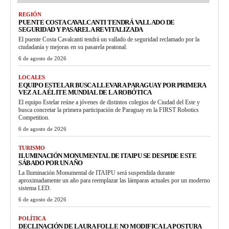
REGIÓN
PUENTE COSTA CAVALCANTI TENDRÁ VALLADO DE
SEGURIDAD Y PASARELA REVITALIZADA
El puente Costa Cavalcanti tendrá un vallado de seguridad reclamado por la
ciudadanía y mejoras en su pasarela peatonal.
6 de agosto de 2026
LOCALES
EQUIPO ESTELAR BUSCA LLEVAR A PARAGUAY POR PRIMERA
VEZ A LA ÉLITE MUNDIAL DE LA ROBÓTICA
El equipo Estelar reúne a jóvenes de distintos colegios de Ciudad del Este y
busca concretar la primera participación de Paraguay en la FIRST Robotics
Competition.
6 de agosto de 2026
TURISMO
ILUMINACIÓN MONUMENTAL DE ITAIPU SE DESPIDE ESTE
SÁBADO POR UN AÑO
La Iluminación Monumental de ITAIPU será suspendida durante
aproximadamente un año para reemplazar las lámparas actuales por un moderno
sistema LED.
6 de agosto de 2026
POLÍTICA
DECLINACIÓN DE LAURA FOLLE NO MODIFICA LA POSTURA