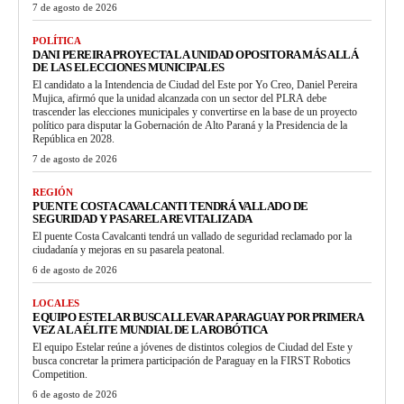
7 de agosto de 2026
POLÍTICA
DANI PEREIRA PROYECTA LA UNIDAD OPOSITORA MÁS ALLÁ
DE LAS ELECCIONES MUNICIPALES
El candidato a la Intendencia de Ciudad del Este por Yo Creo, Daniel Pereira
Mujica, afirmó que la unidad alcanzada con un sector del PLRA debe
trascender las elecciones municipales y convertirse en la base de un proyecto
político para disputar la Gobernación de Alto Paraná y la Presidencia de la
República en 2028.
7 de agosto de 2026
REGIÓN
PUENTE COSTA CAVALCANTI TENDRÁ VALLADO DE
SEGURIDAD Y PASARELA REVITALIZADA
El puente Costa Cavalcanti tendrá un vallado de seguridad reclamado por la
ciudadanía y mejoras en su pasarela peatonal.
6 de agosto de 2026
LOCALES
EQUIPO ESTELAR BUSCA LLEVAR A PARAGUAY POR PRIMERA
VEZ A LA ÉLITE MUNDIAL DE LA ROBÓTICA
El equipo Estelar reúne a jóvenes de distintos colegios de Ciudad del Este y
busca concretar la primera participación de Paraguay en la FIRST Robotics
Competition.
6 de agosto de 2026