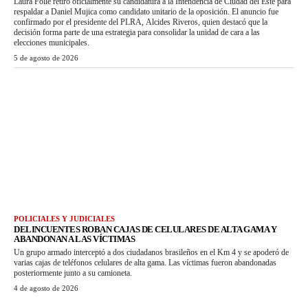
Laura Folle retiró oficialmente su candidatura a la Intendencia de Ciudad del Este para
respaldar a Daniel Mujica como candidato unitario de la oposición. El anuncio fue
confirmado por el presidente del PLRA, Alcides Riveros, quien destacó que la
decisión forma parte de una estrategia para consolidar la unidad de cara a las
elecciones municipales.
5 de agosto de 2026
POLICIALES Y JUDICIALES
DELINCUENTES ROBAN CAJAS DE CELULARES DE ALTA GAMA Y
ABANDONAN A LAS VÍCTIMAS
Un grupo armado interceptó a dos ciudadanos brasileños en el Km 4 y se apoderó de
varias cajas de teléfonos celulares de alta gama. Las víctimas fueron abandonadas
posteriormente junto a su camioneta.
4 de agosto de 2026