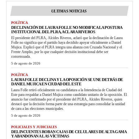
ULTIMAS NOTICIAS
POLÍTICA
DECLINACIÓN DE LAURA FOLLE NO MODIFICA LA POSTURA
INSTITUCIONAL DEL PLRA, ACLARA RIVEROS
El presidente del PLRA, Alcides Riveros, aclaró que la declinación de Laura
Folle no significa que el partido haya decidido apoyar oficialmente a Daniel
Mujica. Explicó que el PLRA integra una alianza con Cruzada Nacional y el
Frente Amplio, por lo que cualquier decisión institucional debe ser
consensuada.
5 de agosto de 2026
POLÍTICA
LAURA FOLLE DECLINA Y LA OPOSICIÓN SE UNE DETRÁS DE
DANIEL MUJICA EN CIUDAD DEL ESTE
Laura Folle retiró oficialmente su candidatura a la Intendencia de Ciudad del
Este para respaldar a Daniel Mujica como candidato unitario de la oposición. El
anuncio fue confirmado por el presidente del PLRA, Alcides Riveros, quien
destacó que la decisión forma parte de una estrategia para consolidar la unidad
de cara a las elecciones municipales.
5 de agosto de 2026
POLICIALES Y JUDICIALES
DELINCUENTES ROBAN CAJAS DE CELULARES DE ALTA GAMA
Y ABANDONAN A LAS VÍCTIMAS