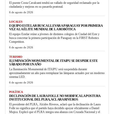
El puente Costa Cavalcanti tendrá un vallado de seguridad reclamado por la
ciudadanía y mejoras en su pasarela peatonal.
6 de agosto de 2026
LOCALES
EQUIPO ESTELAR BUSCA LLEVAR A PARAGUAY POR PRIMERA
VEZ A LA ÉLITE MUNDIAL DE LA ROBÓTICA
El equipo Estelar reúne a jóvenes de distintos colegios de Ciudad del Este y
busca concretar la primera participación de Paraguay en la FIRST Robotics
Competition.
6 de agosto de 2026
TURISMO
ILUMINACIÓN MONUMENTAL DE ITAIPU SE DESPIDE ESTE
SÁBADO POR UN AÑO
La Iluminación Monumental de ITAIPU será suspendida durante
aproximadamente un año para reemplazar las lámparas actuales por un moderno
sistema LED.
6 de agosto de 2026
POLÍTICA
DECLINACIÓN DE LAURA FOLLE NO MODIFICA LA POSTURA
INSTITUCIONAL DEL PLRA, ACLARA RIVEROS
El presidente del PLRA, Alcides Riveros, aclaró que la declinación de Laura
Folle no significa que el partido haya decidido apoyar oficialmente a Daniel
Mujica. Explicó que el PLRA integra una alianza con Cruzada Nacional y el