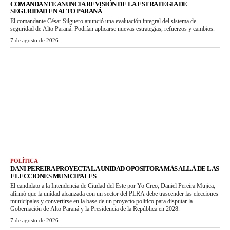
COMANDANTE ANUNCIA REVISIÓN DE LA ESTRATEGIA DE
SEGURIDAD EN ALTO PARANÁ
El comandante César Silguero anunció una evaluación integral del sistema de
seguridad de Alto Paraná. Podrían aplicarse nuevas estrategias, refuerzos y cambios.
7 de agosto de 2026
POLÍTICA
DANI PEREIRA PROYECTA LA UNIDAD OPOSITORA MÁS ALLÁ DE LAS
ELECCIONES MUNICIPALES
El candidato a la Intendencia de Ciudad del Este por Yo Creo, Daniel Pereira Mujica,
afirmó que la unidad alcanzada con un sector del PLRA debe trascender las elecciones
municipales y convertirse en la base de un proyecto político para disputar la
Gobernación de Alto Paraná y la Presidencia de la República en 2028.
7 de agosto de 2026