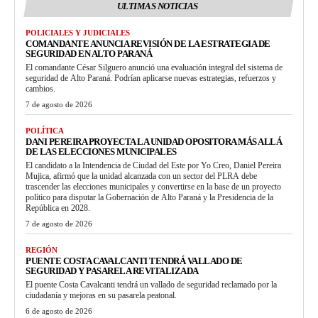
ULTIMAS NOTICIAS
POLICIALES Y JUDICIALES
COMANDANTE ANUNCIA REVISIÓN DE LA ESTRATEGIA DE
SEGURIDAD EN ALTO PARANÁ
El comandante César Silguero anunció una evaluación integral del sistema de
seguridad de Alto Paraná. Podrían aplicarse nuevas estrategias, refuerzos y
cambios.
7 de agosto de 2026
POLÍTICA
DANI PEREIRA PROYECTA LA UNIDAD OPOSITORA MÁS ALLÁ
DE LAS ELECCIONES MUNICIPALES
El candidato a la Intendencia de Ciudad del Este por Yo Creo, Daniel Pereira
Mujica, afirmó que la unidad alcanzada con un sector del PLRA debe
trascender las elecciones municipales y convertirse en la base de un proyecto
político para disputar la Gobernación de Alto Paraná y la Presidencia de la
República en 2028.
7 de agosto de 2026
REGIÓN
PUENTE COSTA CAVALCANTI TENDRÁ VALLADO DE
SEGURIDAD Y PASARELA REVITALIZADA
El puente Costa Cavalcanti tendrá un vallado de seguridad reclamado por la
ciudadanía y mejoras en su pasarela peatonal.
6 de agosto de 2026