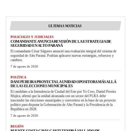
ULTIMAS NOTICIAS
POLICIALES Y JUDICIALES
COMANDANTE ANUNCIA REVISIÓN DE LA ESTRATEGIA DE
SEGURIDAD EN ALTO PARANÁ
El comandante César Silguero anunció una evaluación integral del sistema de
seguridad de Alto Paraná. Podrían aplicarse nuevas estrategias, refuerzos y
cambios.
7 de agosto de 2026
POLÍTICA
DANI PEREIRA PROYECTA LA UNIDAD OPOSITORA MÁS ALLÁ
DE LAS ELECCIONES MUNICIPALES
El candidato a la Intendencia de Ciudad del Este por Yo Creo, Daniel Pereira
Mujica, afirmó que la unidad alcanzada con un sector del PLRA debe
trascender las elecciones municipales y convertirse en la base de un proyecto
político para disputar la Gobernación de Alto Paraná y la Presidencia de la
República en 2028.
7 de agosto de 2026
REGIÓN
PUENTE COSTA CAVALCANTI TENDRÁ VALLADO DE