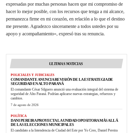
expresadas por muchas personas hacen que mi compromiso de
hacer lo mejor posible, con los recursos que tenga a mi alcance,
permanezca firme en mi corazón, en relación a lo que el destino
me presente. Agradezco sinceramente a todos ustedes por su
apoyo y acompañamiento», expresó tras su renuncia.
ULTIMAS NOTICIAS
POLICIALES Y JUDICIALES
COMANDANTE ANUNCIA REVISIÓN DE LA ESTRATEGIA DE
SEGURIDAD EN ALTO PARANÁ
El comandante César Silguero anunció una evaluación integral del sistema de
seguridad de Alto Paraná. Podrían aplicarse nuevas estrategias, refuerzos y
cambios.
7 de agosto de 2026
POLÍTICA
DANI PEREIRA PROYECTA LA UNIDAD OPOSITORA MÁS ALLÁ
DE LAS ELECCIONES MUNICIPALES
El candidato a la Intendencia de Ciudad del Este por Yo Creo, Daniel Pereira